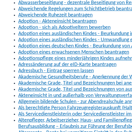
Abwasserbeseitigung - dezentrale Beseitigung von R
Abweichende Regelungen zum Schichtbetrieb beantr
Abweichende Ruhezeit beantragen
Adoption - Akteneinsicht beantragen
Adoption - sich als Adoptiveltern bewerben
Adoption eines ausländischen Kindes - Beurkundung 
Adoption eines ausländischen Kindes - Umwandlung e
Adoption eines deutschen Kindes - Beurkundung von
Adoption eines erwachsenen Menschen beantragen
Adoptionspflege eines minderjährigen Kindes aufne
Adressänderung auf der eID-Karte beantragen
Adressbuch - Eintrag sperren lassen
Akademische Gesundheitsberufe - Anerkennung der W
Akademische Grade, Titel und Bezeichnungen bei an
Akademische Grade, Titel und Bezeichnungen von au
Akteneinsicht in und außerhalb von Verwaltungsverf
Allgemein bildende Schulen - zur Abendrealschule a
Als berechtigte Person Fahrzeugregisterauskunft (Hal
Als Servicedienstleisterin oder Servicedienstleister 
Altenpfleger, Arbeitserzieher, Haus- und Familienpfle
Berufsausbildung – Erlaubnis zur Führung der Berufs