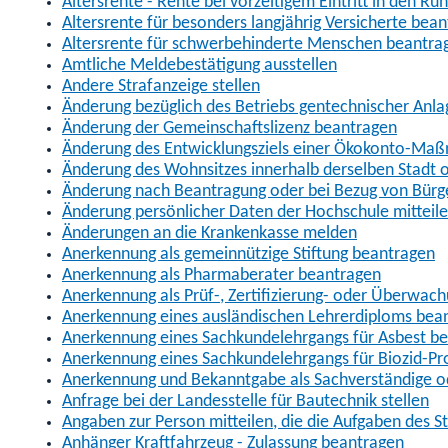
Altersrente - Rente bei vorzeitigem Eintritt in den R
Altersrente für besonders langjährig Versicherte bea
Altersrente für schwerbehinderte Menschen beantra
Amtliche Meldebestätigung ausstellen
Andere Strafanzeige stellen
Änderung bezüglich des Betriebs gentechnischer Anla
Änderung der Gemeinschaftslizenz beantragen
Änderung des Entwicklungsziels einer Ökokonto-Ma
Änderung des Wohnsitzes innerhalb derselben Stadt
Änderung nach Beantragung oder bei Bezug von Bürge
Änderung persönlicher Daten der Hochschule mitteil
Änderungen an die Krankenkasse melden
Anerkennung als gemeinnützige Stiftung beantragen
Anerkennung als Pharmaberater beantragen
Anerkennung als Prüf-, Zertifizierung- oder Überwac
Anerkennung eines ausländischen Lehrerdiploms bea
Anerkennung eines Sachkundelehrgangs für Asbest b
Anerkennung eines Sachkundelehrgangs für Biozid-P
Anerkennung und Bekanntgabe als Sachverständige o
Anfrage bei der Landesstelle für Bautechnik stellen
Angaben zur Person mitteilen, die die Aufgaben des
Anhänger Kraftfahrzeug - Zulassung beantragen