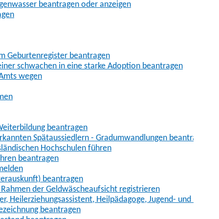
egenwasser beantragen oder anzeigen
agen
im Geburtenregister beantragen
iner schwachen in eine starke Adoption beantragen
 Amts wegen
hmen
eiterbildung beantragen
erkannten Spätaussiedlern - Gradumwandlungen beantragen
sländischen Hochschulen führen
ahren beantragen
nmelden
terauskunft) beantragen
im Rahmen der Geldwäscheaufsicht registrieren
ger, Heilerziehungsassistent, Heilpädagoge, Jugend- und Heimer
bezeichnung beantragen