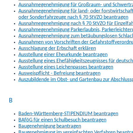
Ausnahmegenehmigung für Großraum- und Schwertran
Ausnahmegenehmigung für land- oder forstwirtschaftl
oder Sonderfahrzeuge nach § 70 StVZO beantragen
Ausnahmegenehmigung nach § 70 StVZO für Einzelfa
Ausnahmegenehmigung Parkerlaubnis, Parkerleichter
Ausnahmegenehmigung zum betäubungslosen Schlach
Ausnahmen von Vorschriften der Gefahrstoffverordn
Ausschlagung der Erbschaft erklären
Ausstellung einer Eheurkunde beantragen
Ausstellung eines Ehefähigkeitszeugnisses für deutsc
Ausstellung eines Leichenpasses beantragen
Ausweispflicht - Befreiung beantragen
Auszubildende im Obst- und Gartenbau zur Abschlus
B
Baden-Württemberg-STIPENDIUM beantragen
BAföG für einen Schulbesuch beantragen
Baugenehmigung beantragen
Baugenehmigung im vereinfachten Verfahren beantr