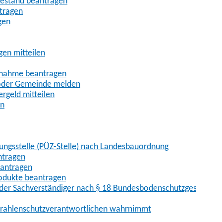
uhestand beantragen
ntragen
gen
gen mitteilen
ßnahme beantragen
 oder Gemeinde melden
rgeld mitteilen
en
hungsstelle (PÜZ-Stelle) nach Landesbauordnung
ntragen
eantragen
rodukte beantragen
der Sachverständiger nach § 18 Bundesbodenschutzgesetz
 Strahlenschutzverantwortlichen wahrnimmt