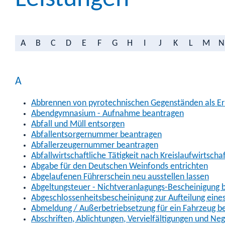
A
B
C
D
E
F
G
H
I
J
K
L
M
N
A
Abbrennen von pyrotechnischen Gegenständen als Erl
Abendgymnasium - Aufnahme beantragen
Abfall und Müll entsorgen
Abfallentsorgernummer beantragen
Abfallerzeugernummer beantragen
Abfallwirtschaftliche Tätigkeit nach Kreislaufwirtscha
Abgabe für den Deutschen Weinfonds entrichten
Abgelaufenen Führerschein neu ausstellen lassen
Abgeltungsteuer - Nichtveranlagungs-Bescheinigung 
Abgeschlossenheitsbescheinigung zur Aufteilung ein
Abmeldung / Außerbetriebsetzung für ein Fahrzeug b
Abschriften, Ablichtungen, Vervielfältigungen und Ne