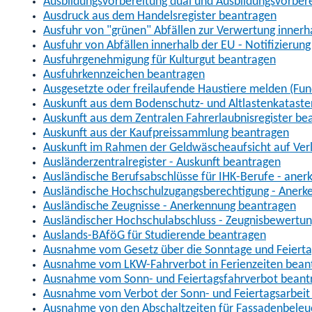
Ausbildungsvorbereitung dual und Ausbildungsvorber
Ausdruck aus dem Handelsregister beantragen
Ausfuhr von "grünen" Abfällen zur Verwertung inner
Ausfuhr von Abfällen innerhalb der EU - Notifizierun
Ausfuhrgenehmigung für Kulturgut beantragen
Ausfuhrkennzeichen beantragen
Ausgesetzte oder freilaufende Haustiere melden (Fun
Auskunft aus dem Bodenschutz- und Altlastenkataste
Auskunft aus dem Zentralen Fahrerlaubnisregister be
Auskunft aus der Kaufpreissammlung beantragen
Auskunft im Rahmen der Geldwäscheaufsicht auf Verl
Ausländerzentralregister - Auskunft beantragen
Ausländische Berufsabschlüsse für IHK-Berufe - aner
Ausländische Hochschulzugangsberechtigung - Anerk
Ausländische Zeugnisse - Anerkennung beantragen
Ausländischer Hochschulabschluss - Zeugnisbewertu
Auslands-BAföG für Studierende beantragen
Ausnahme vom Gesetz über die Sonntage und Feiert
Ausnahme vom LKW-Fahrverbot in Ferienzeiten bean
Ausnahme vom Sonn- und Feiertagsfahrverbot beant
Ausnahme vom Verbot der Sonn- und Feiertagsarbeit
Ausnahme von den Abschaltzeiten für Fassadenbele