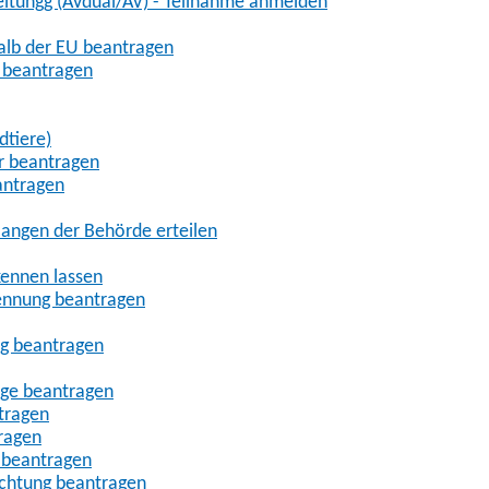
eitungg (AVdual/AV) - Teilnahme anmelden
halb der EU beantragen
g beantragen
dtiere)
r beantragen
antragen
angen der Behörde erteilen
kennen lassen
ennung beantragen
ng beantragen
age beantragen
tragen
ragen
 beantragen
uchtung beantragen