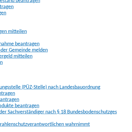
uhestand beantragen
ntragen
gen
gen mitteilen
ßnahme beantragen
 oder Gemeinde melden
rgeld mitteilen
en
hungsstelle (PÜZ-Stelle) nach Landesbauordnung
ntragen
eantragen
rodukte beantragen
der Sachverständiger nach § 18 Bundesbodenschutzgesetz
 Strahlenschutzverantwortlichen wahrnimmt