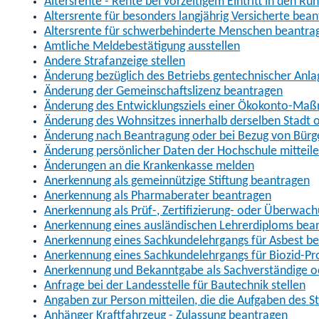
Altersrente - Rente bei vorzeitigem Eintritt in den R
Altersrente für besonders langjährig Versicherte bea
Altersrente für schwerbehinderte Menschen beantra
Amtliche Meldebestätigung ausstellen
Andere Strafanzeige stellen
Änderung bezüglich des Betriebs gentechnischer Anla
Änderung der Gemeinschaftslizenz beantragen
Änderung des Entwicklungsziels einer Ökokonto-Ma
Änderung des Wohnsitzes innerhalb derselben Stadt
Änderung nach Beantragung oder bei Bezug von Bürge
Änderung persönlicher Daten der Hochschule mitteil
Änderungen an die Krankenkasse melden
Anerkennung als gemeinnützige Stiftung beantragen
Anerkennung als Pharmaberater beantragen
Anerkennung als Prüf-, Zertifizierung- oder Überwac
Anerkennung eines ausländischen Lehrerdiploms bea
Anerkennung eines Sachkundelehrgangs für Asbest b
Anerkennung eines Sachkundelehrgangs für Biozid-P
Anerkennung und Bekanntgabe als Sachverständige o
Anfrage bei der Landesstelle für Bautechnik stellen
Angaben zur Person mitteilen, die die Aufgaben des
Anhänger Kraftfahrzeug - Zulassung beantragen