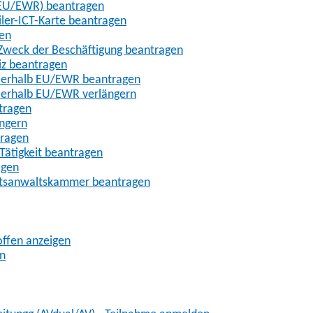
t-EU/EWR) beantragen
iler-ICT-Karte beantragen
gen
m Zweck der Beschäftigung beantragen
iz beantragen
außerhalb EU/EWR beantragen
ußerhalb EU/EWR verlängern
tragen
ängern
tragen
Tätigkeit beantragen
agen
chtsanwaltskammer beantragen
offen anzeigen
en