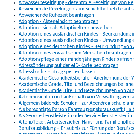
Abwasserbeseitigung - dezentrale Beseitigung von R
Abweichende Regelungen zum Schichtbetrieb beantr
Abweichende Ruhezeit beantragen
Adoption - Akteneinsicht beantragen
Adoption - sich als Adoptiveltern bewerben
Adoption eines ausländischen Kindes - Beurkundung 
Adoption eines ausländischen Kindes - Umwandlung e
Adoption eines deutschen Kindes - Beurkundung von
Adoption eines erwachsenen Menschen beantragen
Adoptionspflege eines minderjährigen Kindes aufne
Adressänderung auf der eID-Karte beantragen
Adressbuch - Eintrag sperren lassen
Akademische Gesundheitsberufe - Anerkennung der W
Akademische Grade, Titel und Bezeichnungen bei an
Akademische Grade, Titel und Bezeichnungen von au
Akteneinsicht in und außerhalb von Verwaltungsverf
Allgemein bildende Schulen - zur Abendrealschule a
Als berechtigte Person Fahrzeugregisterauskunft (Hal
Als Servicedienstleisterin oder Servicedienstleister 
Altenpfleger, Arbeitserzieher, Haus- und Familienpfle
Berufsausbildung – Erlaubnis zur Führung der Berufs