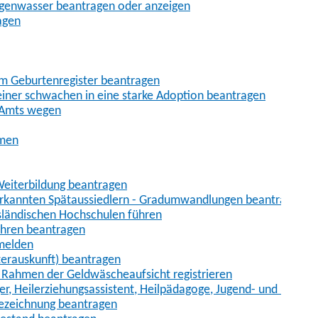
egenwasser beantragen oder anzeigen
agen
im Geburtenregister beantragen
iner schwachen in eine starke Adoption beantragen
 Amts wegen
hmen
eiterbildung beantragen
erkannten Spätaussiedlern - Gradumwandlungen beantragen
sländischen Hochschulen führen
ahren beantragen
nmelden
terauskunft) beantragen
im Rahmen der Geldwäscheaufsicht registrieren
ger, Heilerziehungsassistent, Heilpädagoge, Jugend- und Heimer
bezeichnung beantragen