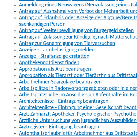
Anmeldung eines Neuwagens (Neuzulassung eines Fa
Antrag auf Ausnahme vom Verbot der Mehrarbeit und 
Antrag auf Erlaubnis oder Anzeige der Abgabe/Berei
sachkundigen Person
Antrag auf Weiterbewilligung von Bürgergeld stellen
Antrag auf Zulassung zur Kündigung nach Mutterschu
Antrag zur Genehmigung von Tierversuchen
Anzeige - Lärmbelästigung melden
Anzeige - Strafanzeige erstatten
Apothekennotdienst finden
Approbation als Arzt beantragen
Approbation als Tierarzt oder Tierärztin aus Drittsta
Arbeitnehmer-Sparzulage beantragen
Arbeitsplätze in Radonvorsorgegebieten oder in ein
Arbeitsplatzsuche im Anschluss an Aufenthalte im Bu
Architektenliste - Eintragung beantragen
Architektenliste - Eintragung einer Gesellschaft bean
Arzt, Zahnarzt, Apotheker, Psychologischer Psychoth
Ärztliche Untersuchung von jugendlichen Auszubilden
Arztregister - Eintragung beantragen
Aufenthaltserlaubnis für Arbeitnehmer aus Drittstaat