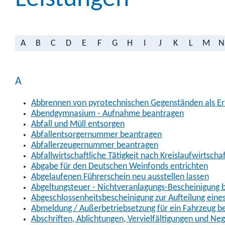
A
B
C
D
E
F
G
H
I
J
K
L
M
N
A
Abbrennen von pyrotechnischen Gegenständen als Erl
Abendgymnasium - Aufnahme beantragen
Abfall und Müll entsorgen
Abfallentsorgernummer beantragen
Abfallerzeugernummer beantragen
Abfallwirtschaftliche Tätigkeit nach Kreislaufwirtscha
Abgabe für den Deutschen Weinfonds entrichten
Abgelaufenen Führerschein neu ausstellen lassen
Abgeltungsteuer - Nichtveranlagungs-Bescheinigung 
Abgeschlossenheitsbescheinigung zur Aufteilung ein
Abmeldung / Außerbetriebsetzung für ein Fahrzeug b
Abschriften, Ablichtungen, Vervielfältigungen und Ne