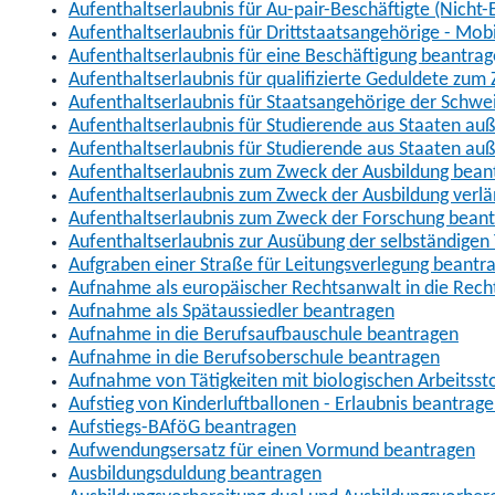
Aufenthaltserlaubnis für Au-pair-Beschäftigte (Nich
Aufenthaltserlaubnis für Drittstaatsangehörige - Mob
Aufenthaltserlaubnis für eine Beschäftigung beantra
Aufenthaltserlaubnis für qualifizierte Geduldete zu
Aufenthaltserlaubnis für Staatsangehörige der Schwe
Aufenthaltserlaubnis für Studierende aus Staaten 
Aufenthaltserlaubnis für Studierende aus Staaten a
Aufenthaltserlaubnis zum Zweck der Ausbildung bean
Aufenthaltserlaubnis zum Zweck der Ausbildung verl
Aufenthaltserlaubnis zum Zweck der Forschung bean
Aufenthaltserlaubnis zur Ausübung der selbständigen 
Aufgraben einer Straße für Leitungsverlegung beantr
Aufnahme als europäischer Rechtsanwalt in die Re
Aufnahme als Spätaussiedler beantragen
Aufnahme in die Berufsaufbauschule beantragen
Aufnahme in die Berufsoberschule beantragen
Aufnahme von Tätigkeiten mit biologischen Arbeitsst
Aufstieg von Kinderluftballonen - Erlaubnis beantrag
Aufstiegs-BAföG beantragen
Aufwendungsersatz für einen Vormund beantragen
Ausbildungsduldung beantragen