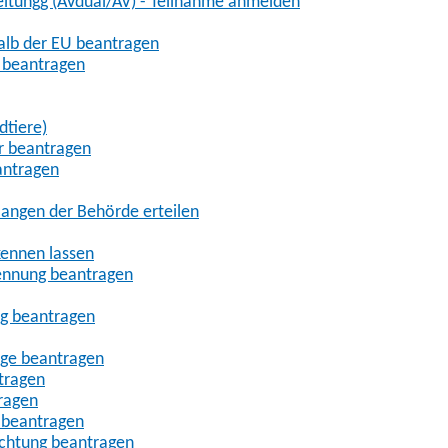
eitungg (AVdual/AV) - Teilnahme anmelden
halb der EU beantragen
g beantragen
dtiere)
r beantragen
antragen
angen der Behörde erteilen
kennen lassen
ennung beantragen
ng beantragen
age beantragen
tragen
ragen
 beantragen
uchtung beantragen