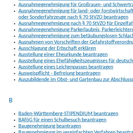
Ausnahmegenehmigung für Großraum- und Schwertran
Ausnahmegenehmigung für land- oder forstwirtschaftl
oder Sonderfahrzeuge nach § 70 StVZO beantragen
Ausnahmegenehmigung nach § 70 StVZO für Einzelfa
Ausnahmegenehmigung Parkerlaubnis, Parkerleichter
Ausnahmegenehmigung zum betäubungslosen Schlach
Ausnahmen von Vorschriften der Gefahrstoffverordn
Ausschlagung der Erbschaft erklären
Ausstellung einer Eheurkunde beantragen
Ausstellung eines Ehefähigkeitszeugnisses für deutsc
Ausstellung eines Leichenpasses beantragen
Ausweispflicht - Befreiung beantragen
Auszubildende im Obst- und Gartenbau zur Abschlus
B
Baden-Württemberg-STIPENDIUM beantragen
BAföG für einen Schulbesuch beantragen
Baugenehmigung beantragen
Baugenehmigung im vereinfachten Verfahren beantr