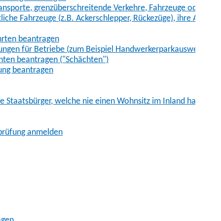
sporte, grenzüberschreitende Verkehre, Fahrzeuge oder Fah
iche Fahrzeuge (z.B. Ackerschlepper, Rückezüge), ihre Anhänge
hrten beantragen
ungen für Betriebe (zum Beispiel Handwerkerparkausweis)
ten beantragen ("Schächten")
ung beantragen
he Staatsbürger, welche nie einen Wohnsitz im Inland hatten
sprüfung anmelden
agen