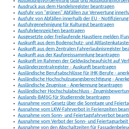
Ausbildungsvorbereitung dual und Ausbildungsvorber
Ausdruck aus dem Handelsregister beantragen
Ausfuhr von "grünen" Abfällen zur Verwertung inner
Ausfuhr von Abfällen innerhalb der EU - Notifizierun
Ausfuhrgenehmigung für Kulturgut beantragen
Ausfuhrkennzeichen beantragen
Ausgesetzte oder freilaufende Haustiere melden (Fun
Auskunft aus dem Bodenschutz- und Altlastenkataste
Auskunft aus dem Zentralen Fahrerlaubnisregister be
Auskunft aus der Kaufpreissammlung beantragen
Auskunft im Rahmen der Geldwäscheaufsicht auf Verl
Ausländerzentralregister - Auskunft beantragen
Ausländische Berufsabschlüsse für IHK-Berufe - aner
Ausländische Hochschulzugangsberechtigung - Anerk
Ausländische Zeugnisse - Anerkennung beantragen
Ausländischer Hochschulabschluss - Zeugnisbewertu
Auslands-BAföG für Studierende beantragen
Ausnahme vom Gesetz über die Sonntage und Feiert
Ausnahme vom LKW-Fahrverbot in Ferienzeiten bean
Ausnahme vom Sonn- und Feiertagsfahrverbot beant
Ausnahme vom Verbot der Sonn- und Feiertagsarbeit
Ausnahme von den Abschaltzeiten für Fassadenbele