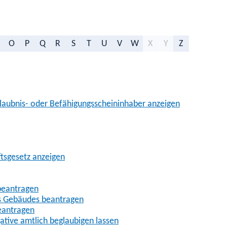
O
P
Q
R
S
T
U
V
W
X
Y
Z
aubnis- oder Befähigungsscheininhaber anzeigen
ftsgesetz anzeigen
beantragen
es Gebäudes beantragen
eantragen
gative amtlich beglaubigen lassen