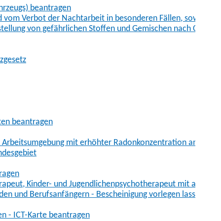
hrzeugs) beantragen
vom Verbot der Nachtarbeit in besonderen Fällen, sowie der
tstellung von gefährlichen Stoffen und Gemischen nach Chem
tzgesetz
aten beantragen
er Arbeitsumgebung mit erhöhter Radonkonzentration anmelde
ndesgebiet
tragen
erapeut, Kinder- und Jugendlichenpsychotherapeut mit auslän
den und Berufsanfängern - Bescheinigung vorlegen lassen
en - ICT-Karte beantragen