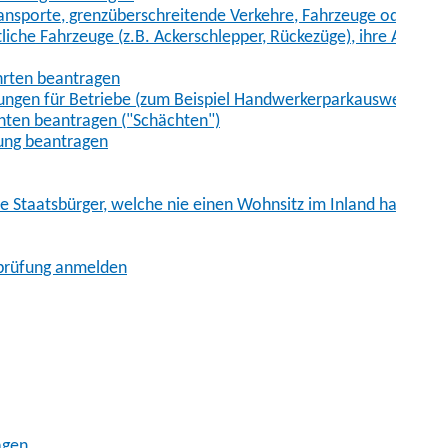
sporte, grenzüberschreitende Verkehre, Fahrzeuge oder Fah
iche Fahrzeuge (z.B. Ackerschlepper, Rückezüge), ihre Anhänge
hrten beantragen
ungen für Betriebe (zum Beispiel Handwerkerparkausweis)
ten beantragen ("Schächten")
ung beantragen
he Staatsbürger, welche nie einen Wohnsitz im Inland hatten
sprüfung anmelden
agen