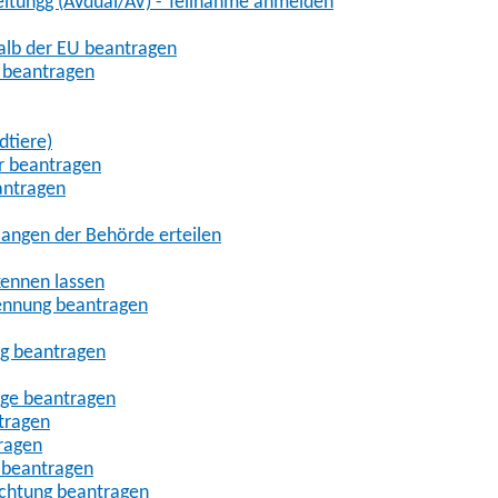
eitungg (AVdual/AV) - Teilnahme anmelden
halb der EU beantragen
g beantragen
dtiere)
r beantragen
antragen
angen der Behörde erteilen
kennen lassen
ennung beantragen
ng beantragen
age beantragen
tragen
ragen
 beantragen
uchtung beantragen