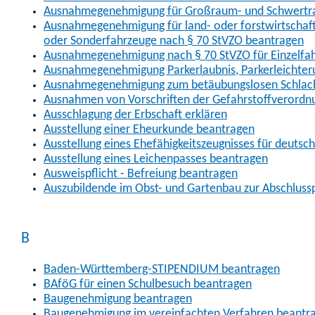
Ausnahmegenehmigung für Großraum- und Schwertran
Ausnahmegenehmigung für land- oder forstwirtschaftl
oder Sonderfahrzeuge nach § 70 StVZO beantragen
Ausnahmegenehmigung nach § 70 StVZO für Einzelfa
Ausnahmegenehmigung Parkerlaubnis, Parkerleichter
Ausnahmegenehmigung zum betäubungslosen Schlach
Ausnahmen von Vorschriften der Gefahrstoffverordn
Ausschlagung der Erbschaft erklären
Ausstellung einer Eheurkunde beantragen
Ausstellung eines Ehefähigkeitszeugnisses für deutsc
Ausstellung eines Leichenpasses beantragen
Ausweispflicht - Befreiung beantragen
Auszubildende im Obst- und Gartenbau zur Abschlus
B
Baden-Württemberg-STIPENDIUM beantragen
BAföG für einen Schulbesuch beantragen
Baugenehmigung beantragen
Baugenehmigung im vereinfachten Verfahren beantr