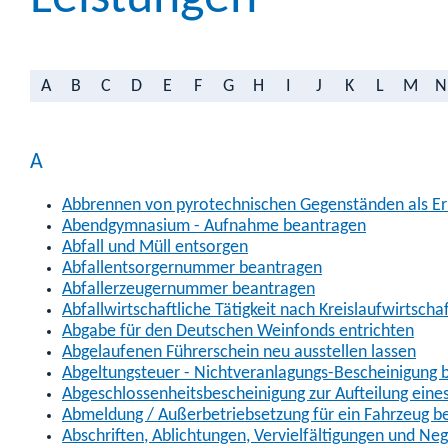
A
B
C
D
E
F
G
H
I
J
K
L
M
N
A
Abbrennen von pyrotechnischen Gegenständen als Erl
Abendgymnasium - Aufnahme beantragen
Abfall und Müll entsorgen
Abfallentsorgernummer beantragen
Abfallerzeugernummer beantragen
Abfallwirtschaftliche Tätigkeit nach Kreislaufwirtscha
Abgabe für den Deutschen Weinfonds entrichten
Abgelaufenen Führerschein neu ausstellen lassen
Abgeltungsteuer - Nichtveranlagungs-Bescheinigung 
Abgeschlossenheitsbescheinigung zur Aufteilung ein
Abmeldung / Außerbetriebsetzung für ein Fahrzeug b
Abschriften, Ablichtungen, Vervielfältigungen und Ne