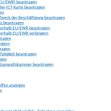
t-EU/EWR) beantragen
iler-ICT-Karte beantragen
gen
m Zweck der Beschäftigung beantragen
iz beantragen
außerhalb EU/EWR beantragen
ußerhalb EU/EWR verlängern
tragen
ängern
tragen
Tätigkeit beantragen
agen
chtsanwaltskammer beantragen
offen anzeigen
en