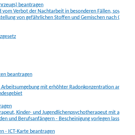
hrzeugs) beantragen
vom Verbot der Nachtarbeit in besonderen Fällen, sowie der
tstellung von gefährlichen Stoffen und Gemischen nach Chem
tzgesetz
aten beantragen
er Arbeitsumgebung mit erhöhter Radonkonzentration anmelde
ndesgebiet
tragen
erapeut, Kinder- und Jugendlichenpsychotherapeut mit auslän
den und Berufsanfängern - Bescheinigung vorlegen lassen
en - ICT-Karte beantragen