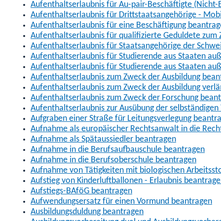
Aufenthaltserlaubnis für Au-pair-Beschäftigte (Nich
Aufenthaltserlaubnis für Drittstaatsangehörige - Mob
Aufenthaltserlaubnis für eine Beschäftigung beantra
Aufenthaltserlaubnis für qualifizierte Geduldete zu
Aufenthaltserlaubnis für Staatsangehörige der Schwe
Aufenthaltserlaubnis für Studierende aus Staaten 
Aufenthaltserlaubnis für Studierende aus Staaten a
Aufenthaltserlaubnis zum Zweck der Ausbildung bean
Aufenthaltserlaubnis zum Zweck der Ausbildung verl
Aufenthaltserlaubnis zum Zweck der Forschung bean
Aufenthaltserlaubnis zur Ausübung der selbständigen 
Aufgraben einer Straße für Leitungsverlegung beantr
Aufnahme als europäischer Rechtsanwalt in die Re
Aufnahme als Spätaussiedler beantragen
Aufnahme in die Berufsaufbauschule beantragen
Aufnahme in die Berufsoberschule beantragen
Aufnahme von Tätigkeiten mit biologischen Arbeitsst
Aufstieg von Kinderluftballonen - Erlaubnis beantrag
Aufstiegs-BAföG beantragen
Aufwendungsersatz für einen Vormund beantragen
Ausbildungsduldung beantragen