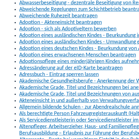
Abwasserbeseitigung - dezentrale Beseitigung von R
Abweichende Regelungen zum Schichtbetrieb beantr
Abweichende Ruhezeit beantragen
Adoption - Akteneinsicht beantragen
Adoption - sich als Adoptiveltern bewerben
Adoption eines ausländischen Kindes - Beurkundung 
Adoption eines ausländischen Kindes - Umwandlung e
Adoption eines deutschen Kindes - Beurkundung von
Adoption eines erwachsenen Menschen beantragen
Adoptionspflege eines minderjährigen Kindes aufne
Adressänderung auf der eID-Karte beantragen
Adressbuch - Eintrag sperren lassen
Akademische Gesundheitsberufe - Anerkennung der W
Akademische Grade, Titel und Bezeichnungen bei an
Akademische Grade, Titel und Bezeichnungen von au
Akteneinsicht in und außerhalb von Verwaltungsverf
Allgemein bildende Schulen - zur Abendrealschule a
Als berechtigte Person Fahrzeugregisterauskunft (Hal
Als Servicedienstleisterin oder Servicedienstleister 
Altenpfleger, Arbeitserzieher, Haus- und Familienpfle
Berufsausbildung – Erlaubnis zur Führung der Berufs