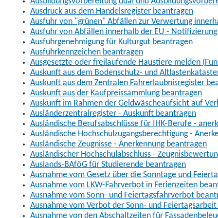
Ausbildungsvorbereitung dual und Ausbildungsvorber
Ausdruck aus dem Handelsregister beantragen
Ausfuhr von "grünen" Abfällen zur Verwertung inner
Ausfuhr von Abfällen innerhalb der EU - Notifizierun
Ausfuhrgenehmigung für Kulturgut beantragen
Ausfuhrkennzeichen beantragen
Ausgesetzte oder freilaufende Haustiere melden (Fun
Auskunft aus dem Bodenschutz- und Altlastenkataste
Auskunft aus dem Zentralen Fahrerlaubnisregister be
Auskunft aus der Kaufpreissammlung beantragen
Auskunft im Rahmen der Geldwäscheaufsicht auf Verl
Ausländerzentralregister - Auskunft beantragen
Ausländische Berufsabschlüsse für IHK-Berufe - aner
Ausländische Hochschulzugangsberechtigung - Anerk
Ausländische Zeugnisse - Anerkennung beantragen
Ausländischer Hochschulabschluss - Zeugnisbewertu
Auslands-BAföG für Studierende beantragen
Ausnahme vom Gesetz über die Sonntage und Feiert
Ausnahme vom LKW-Fahrverbot in Ferienzeiten bean
Ausnahme vom Sonn- und Feiertagsfahrverbot beant
Ausnahme vom Verbot der Sonn- und Feiertagsarbeit
Ausnahme von den Abschaltzeiten für Fassadenbele