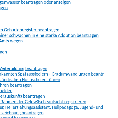
egenwasser beantragen oder anzeigen
agen
im Geburtenregister beantragen
iner schwachen in eine starke Adoption beantragen
 Amts wegen
hmen
eiterbildung beantragen
erkannten Spätaussiedlern - Gradumwandlungen beantragen
sländischen Hochschulen führen
ahren beantragen
nmelden
terauskunft) beantragen
im Rahmen der Geldwäscheaufsicht registrieren
ger, Heilerziehungsassistent, Heilpädagoge, Jugend- und Heimer
bezeichnung beantragen