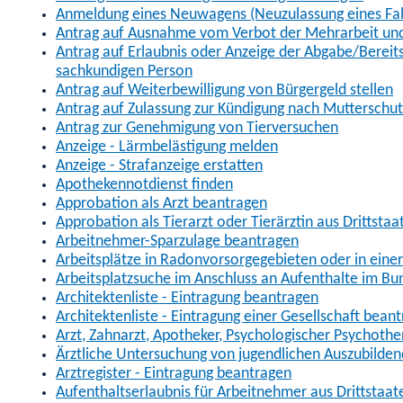
Anmeldung eines Neuwagens (Neuzulassung eines Fa
Antrag auf Ausnahme vom Verbot der Mehrarbeit und 
Antrag auf Erlaubnis oder Anzeige der Abgabe/Berei
sachkundigen Person
Antrag auf Weiterbewilligung von Bürgergeld stellen
Antrag auf Zulassung zur Kündigung nach Mutterschu
Antrag zur Genehmigung von Tierversuchen
Anzeige - Lärmbelästigung melden
Anzeige - Strafanzeige erstatten
Apothekennotdienst finden
Approbation als Arzt beantragen
Approbation als Tierarzt oder Tierärztin aus Drittsta
Arbeitnehmer-Sparzulage beantragen
Arbeitsplätze in Radonvorsorgegebieten oder in ein
Arbeitsplatzsuche im Anschluss an Aufenthalte im Bu
Architektenliste - Eintragung beantragen
Architektenliste - Eintragung einer Gesellschaft bean
Arzt, Zahnarzt, Apotheker, Psychologischer Psychoth
Ärztliche Untersuchung von jugendlichen Auszubilden
Arztregister - Eintragung beantragen
Aufenthaltserlaubnis für Arbeitnehmer aus Drittstaat