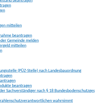
uhestand beantragen
ntragen
gen
gen mitteilen
ßnahme beantragen
 oder Gemeinde melden
rgeld mitteilen
en
hungsstelle (PÜZ-Stelle) nach Landesbauordnung
ntragen
eantragen
rodukte beantragen
der Sachverständiger nach § 18 Bundesbodenschutzgesetz
 Strahlenschutzverantwortlichen wahrnimmt