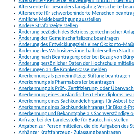
Altersrente - Rente bei vorzeitigem Eintritt in den R
Altersrente für besonders langjährig Versicherte bea
Altersrente für schwerbehinderte Menschen beantra
Amtliche Meldebestätigung ausstellen
Andere Strafanzeige stellen
Änderung bezüglich des Betriebs gentechnischer Anla
Änderung der Gemeinschaftslizenz beantragen
Änderung des Entwicklungsziels einer Ökokonto-Ma
Änderung des Wohnsitzes innerhalb derselben Stadt
Änderung nach Beantragung oder bei Bezug von Bürge
Änderung persönlicher Daten der Hochschule mitteil
Änderungen an die Krankenkasse melden
Anerkennung als gemeinnützige Stiftung beantragen
Anerkennung als Pharmaberater beantragen
Anerkennung als Prüf-, Zertifizierung- oder Überwac
Anerkennung eines ausländischen Lehrerdiploms bea
Anerkennung eines Sachkundelehrgangs für Asbest b
Anerkennung eines Sachkundelehrgangs für Biozid-P
Anerkennung und Bekanntgabe als Sachverständige o
Anfrage bei der Landesstelle für Bautechnik stellen
Angaben zur Person mitteilen, die die Aufgaben des
Anhänger Kraftfahrzeug - Zulassung beantragen