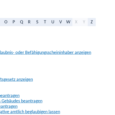
O
P
Q
R
S
T
U
V
W
X
Y
Z
aubnis- oder Befähigungsscheininhaber anzeigen
ftsgesetz anzeigen
beantragen
es Gebäudes beantragen
eantragen
gative amtlich beglaubigen lassen