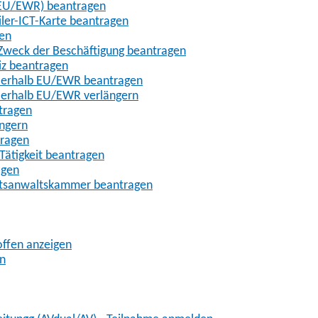
t-EU/EWR) beantragen
iler-ICT-Karte beantragen
gen
m Zweck der Beschäftigung beantragen
iz beantragen
außerhalb EU/EWR beantragen
ußerhalb EU/EWR verlängern
tragen
ängern
tragen
Tätigkeit beantragen
agen
chtsanwaltskammer beantragen
offen anzeigen
en