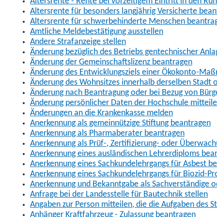
Altersrente - Rente bei vorzeitigem Eintritt in den R
Altersrente für besonders langjährig Versicherte bea
Altersrente für schwerbehinderte Menschen beantra
Amtliche Meldebestätigung ausstellen
Andere Strafanzeige stellen
Änderung bezüglich des Betriebs gentechnischer Anla
Änderung der Gemeinschaftslizenz beantragen
Änderung des Entwicklungsziels einer Ökokonto-Ma
Änderung des Wohnsitzes innerhalb derselben Stadt
Änderung nach Beantragung oder bei Bezug von Bürge
Änderung persönlicher Daten der Hochschule mitteil
Änderungen an die Krankenkasse melden
Anerkennung als gemeinnützige Stiftung beantragen
Anerkennung als Pharmaberater beantragen
Anerkennung als Prüf-, Zertifizierung- oder Überwac
Anerkennung eines ausländischen Lehrerdiploms bea
Anerkennung eines Sachkundelehrgangs für Asbest b
Anerkennung eines Sachkundelehrgangs für Biozid-P
Anerkennung und Bekanntgabe als Sachverständige o
Anfrage bei der Landesstelle für Bautechnik stellen
Angaben zur Person mitteilen, die die Aufgaben des
Anhänger Kraftfahrzeug - Zulassung beantragen