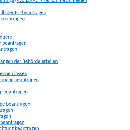
eitungg (AVdual/AV) - Teilnahme anmelden
halb der EU beantragen
g beantragen
dtiere)
r beantragen
antragen
angen der Behörde erteilen
kennen lassen
ennung beantragen
ng beantragen
age beantragen
tragen
ragen
 beantragen
uchtung beantragen