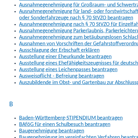
Ausnahmegenehmigung für Großraum- und Schwertran
Ausnahmegenehmigung für land- oder forstwirtschaftl
oder Sonderfahrzeuge nach § 70 StVZO beantragen
Ausnahmegenehmigung nach § 70 StVZO für Einzelfa
Ausnahmegenehmigung Parkerlaubnis, Parkerleichter
Ausnahmegenehmigung zum betäubungslosen Schlach
Ausnahmen von Vorschriften der Gefahrstoffverordn
Ausschlagung der Erbschaft erklären
Ausstellung einer Eheurkunde beantragen
Ausstellung eines Ehefähigkeitszeugnisses für deutsc
Ausstellung eines Leichenpasses beantragen
Ausweispflicht - Befreiung beantragen
Auszubildende im Obst- und Gartenbau zur Abschlus
B
Baden-Württemberg-STIPENDIUM beantragen
BAföG für einen Schulbesuch beantragen
Baugenehmigung beantragen
Baugenehmigung im vereinfachten Verfahren beantr