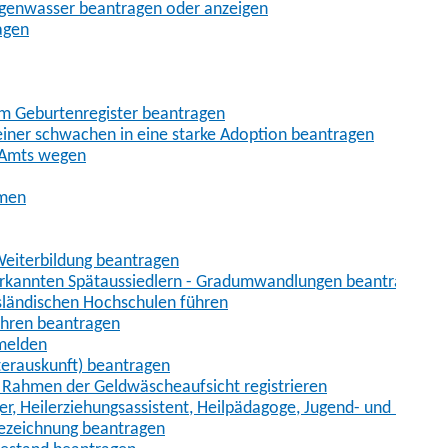
egenwasser beantragen oder anzeigen
agen
im Geburtenregister beantragen
iner schwachen in eine starke Adoption beantragen
 Amts wegen
hmen
eiterbildung beantragen
erkannten Spätaussiedlern - Gradumwandlungen beantragen
sländischen Hochschulen führen
ahren beantragen
nmelden
terauskunft) beantragen
im Rahmen der Geldwäscheaufsicht registrieren
ger, Heilerziehungsassistent, Heilpädagoge, Jugend- und Heimer
bezeichnung beantragen