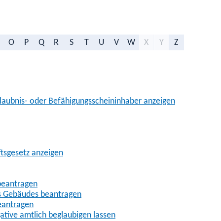
O
P
Q
R
S
T
U
V
W
X
Y
Z
aubnis- oder Befähigungsscheininhaber anzeigen
ftsgesetz anzeigen
beantragen
es Gebäudes beantragen
eantragen
gative amtlich beglaubigen lassen