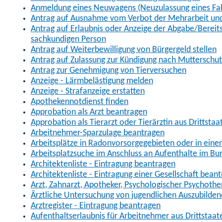
Anmeldung eines Neuwagens (Neuzulassung eines Fa
Antrag auf Ausnahme vom Verbot der Mehrarbeit und 
Antrag auf Erlaubnis oder Anzeige der Abgabe/Berei
sachkundigen Person
Antrag auf Weiterbewilligung von Bürgergeld stellen
Antrag auf Zulassung zur Kündigung nach Mutterschu
Antrag zur Genehmigung von Tierversuchen
Anzeige - Lärmbelästigung melden
Anzeige - Strafanzeige erstatten
Apothekennotdienst finden
Approbation als Arzt beantragen
Approbation als Tierarzt oder Tierärztin aus Drittsta
Arbeitnehmer-Sparzulage beantragen
Arbeitsplätze in Radonvorsorgegebieten oder in ein
Arbeitsplatzsuche im Anschluss an Aufenthalte im Bu
Architektenliste - Eintragung beantragen
Architektenliste - Eintragung einer Gesellschaft bean
Arzt, Zahnarzt, Apotheker, Psychologischer Psychoth
Ärztliche Untersuchung von jugendlichen Auszubilden
Arztregister - Eintragung beantragen
Aufenthaltserlaubnis für Arbeitnehmer aus Drittstaat