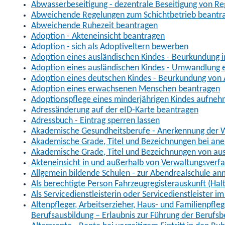
Abwasserbeseitigung - dezentrale Beseitigung von R
Abweichende Regelungen zum Schichtbetrieb beantr
Abweichende Ruhezeit beantragen
Adoption - Akteneinsicht beantragen
Adoption - sich als Adoptiveltern bewerben
Adoption eines ausländischen Kindes - Beurkundung 
Adoption eines ausländischen Kindes - Umwandlung e
Adoption eines deutschen Kindes - Beurkundung von
Adoption eines erwachsenen Menschen beantragen
Adoptionspflege eines minderjährigen Kindes aufne
Adressänderung auf der eID-Karte beantragen
Adressbuch - Eintrag sperren lassen
Akademische Gesundheitsberufe - Anerkennung der W
Akademische Grade, Titel und Bezeichnungen bei an
Akademische Grade, Titel und Bezeichnungen von au
Akteneinsicht in und außerhalb von Verwaltungsverf
Allgemein bildende Schulen - zur Abendrealschule a
Als berechtigte Person Fahrzeugregisterauskunft (Hal
Als Servicedienstleisterin oder Servicedienstleister 
Altenpfleger, Arbeitserzieher, Haus- und Familienpfle
Berufsausbildung – Erlaubnis zur Führung der Berufs