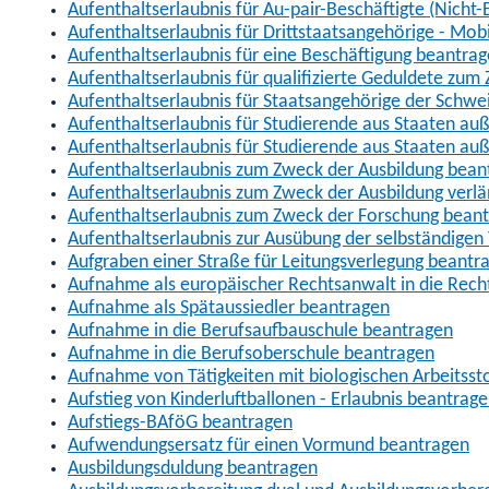
Aufenthaltserlaubnis für Au-pair-Beschäftigte (Nich
Aufenthaltserlaubnis für Drittstaatsangehörige - Mob
Aufenthaltserlaubnis für eine Beschäftigung beantra
Aufenthaltserlaubnis für qualifizierte Geduldete zu
Aufenthaltserlaubnis für Staatsangehörige der Schwe
Aufenthaltserlaubnis für Studierende aus Staaten 
Aufenthaltserlaubnis für Studierende aus Staaten a
Aufenthaltserlaubnis zum Zweck der Ausbildung bean
Aufenthaltserlaubnis zum Zweck der Ausbildung verl
Aufenthaltserlaubnis zum Zweck der Forschung bean
Aufenthaltserlaubnis zur Ausübung der selbständigen 
Aufgraben einer Straße für Leitungsverlegung beantr
Aufnahme als europäischer Rechtsanwalt in die Re
Aufnahme als Spätaussiedler beantragen
Aufnahme in die Berufsaufbauschule beantragen
Aufnahme in die Berufsoberschule beantragen
Aufnahme von Tätigkeiten mit biologischen Arbeitsst
Aufstieg von Kinderluftballonen - Erlaubnis beantrag
Aufstiegs-BAföG beantragen
Aufwendungsersatz für einen Vormund beantragen
Ausbildungsduldung beantragen