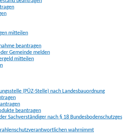
uhestand beantragen
ntragen
gen
gen mitteilen
ßnahme beantragen
 oder Gemeinde melden
rgeld mitteilen
en
hungsstelle (PÜZ-Stelle) nach Landesbauordnung
ntragen
eantragen
rodukte beantragen
der Sachverständiger nach § 18 Bundesbodenschutzgesetz
 Strahlenschutzverantwortlichen wahrnimmt