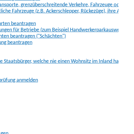
sporte, grenzüberschreitende Verkehre, Fahrzeuge oder Fah
iche Fahrzeuge (z.B. Ackerschlepper, Rückezüge), ihre Anhänge
hrten beantragen
ungen für Betriebe (zum Beispiel Handwerkerparkausweis)
ten beantragen ("Schächten")
ung beantragen
he Staatsbürger, welche nie einen Wohnsitz im Inland hatten
sprüfung anmelden
agen