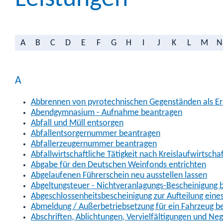
A
B
C
D
E
F
G
H
I
J
K
L
M
N
A
Abbrennen von pyrotechnischen Gegenständen als Erl
Abendgymnasium - Aufnahme beantragen
Abfall und Müll entsorgen
Abfallentsorgernummer beantragen
Abfallerzeugernummer beantragen
Abfallwirtschaftliche Tätigkeit nach Kreislaufwirtscha
Abgabe für den Deutschen Weinfonds entrichten
Abgelaufenen Führerschein neu ausstellen lassen
Abgeltungsteuer - Nichtveranlagungs-Bescheinigung 
Abgeschlossenheitsbescheinigung zur Aufteilung ein
Abmeldung / Außerbetriebsetzung für ein Fahrzeug b
Abschriften, Ablichtungen, Vervielfältigungen und Ne