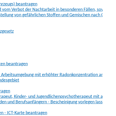
hrzeugs) beantragen
vom Verbot der Nachtarbeit in besonderen Fällen, sowie der
tstellung von gefährlichen Stoffen und Gemischen nach Chem
tzgesetz
aten beantragen
er Arbeitsumgebung mit erhöhter Radonkonzentration anmelde
ndesgebiet
tragen
erapeut, Kinder- und Jugendlichenpsychotherapeut mit auslän
den und Berufsanfängern - Bescheinigung vorlegen lassen
en - ICT-Karte beantragen