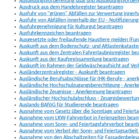
Ausbildungsvorbereitung dual und Ausbildungsvorber
Ausdruck aus dem Handelsregister beantragen
Ausfuhr von "grünen" Abfällen zur Verwertung inner
Ausfuhr von Abfällen innerhalb der EU - Notifizierun
Ausfuhrgenehmigung für Kulturgut beantragen
Ausfuhrkennzeichen beantragen
Ausgesetzte oder freilaufende Haustiere melden (Fun
Auskunft aus dem Bodenschutz- und Altlastenkataste
Auskunft aus dem Zentralen Fahrerlaubnisregister be
Auskunft aus der Kaufpreissammlung beantragen
Auskunft im Rahmen der Geldwäscheaufsicht auf Verl
Ausländerzentralregister - Auskunft beantragen
Ausländische Berufsabschlüsse für IHK-Berufe - aner
Ausländische Hochschulzugangsberechtigung - Anerk
Ausländische Zeugnisse - Anerkennung beantragen
Ausländischer Hochschulabschluss - Zeugnisbewertu
Auslands-BAföG für Studierende beantragen
Ausnahme vom Gesetz über die Sonntage und Feiert
Ausnahme vom LKW-Fahrverbot in Ferienzeiten bean
Ausnahme vom Sonn- und Feiertagsfahrverbot beant
Ausnahme vom Verbot der Sonn- und Feiertagsarbeit
Ausnahme von den Abschaltzeiten für Fassadenbele