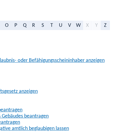
O
P
Q
R
S
T
U
V
W
X
Y
Z
aubnis- oder Befähigungsscheininhaber anzeigen
ftsgesetz anzeigen
beantragen
es Gebäudes beantragen
eantragen
gative amtlich beglaubigen lassen