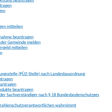
uhestand beantragen
ntragen
gen
gen mitteilen
ßnahme beantragen
 oder Gemeinde melden
rgeld mitteilen
en
hungsstelle (PÜZ-Stelle) nach Landesbauordnung
ntragen
eantragen
rodukte beantragen
der Sachverständiger nach § 18 Bundesbodenschutzgesetz
 Strahlenschutzverantwortlichen wahrnimmt