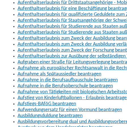
Aufenthaltserlaubnis für Drittstaatsangehörige - Mob
Aufenthaltserlaubnis für eine Beschäftigung beantra
Aufenthaltserlaubnis für qualifizierte Geduldete zu
Aufenthaltserlaubnis für Staatsangehörige der Schwe
Aufenthaltserlaubnis für Studierende aus Staaten 
Aufenthaltserlaubnis für Studierende aus Staaten a
Aufenthaltserlaubnis zum Zweck der Ausbildung bean
Aufenthaltserlaubnis zum Zweck der Ausbildung verl
Aufenthaltserlaubnis zum Zweck der Forschung bean
Aufenthaltserlaubnis zur Ausübung der selbständigen 
Aufgraben einer Straße für Leitungsverlegung beantr
Aufnahme als europäischer Rechtsanwalt in die Re
Aufnahme als Spätaussiedler beantragen
Aufnahme in die Berufsaufbauschule beantragen
Aufnahme in die Berufsoberschule beantragen
Aufnahme von Tätigkeiten mit biologischen Arbeitsst
Aufstieg von Kinderluftballonen - Erlaubnis beantrag
Aufstiegs-BAföG beantragen
Aufwendungsersatz für einen Vormund beantragen
Ausbildungsduldung beantragen
Ausbildungsvorbereitung dual und Ausbildungsvorber