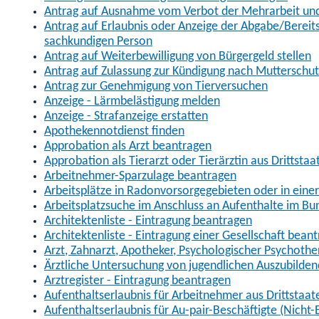
Antrag auf Ausnahme vom Verbot der Mehrarbeit und 
Antrag auf Erlaubnis oder Anzeige der Abgabe/Berei
sachkundigen Person
Antrag auf Weiterbewilligung von Bürgergeld stellen
Antrag auf Zulassung zur Kündigung nach Mutterschu
Antrag zur Genehmigung von Tierversuchen
Anzeige - Lärmbelästigung melden
Anzeige - Strafanzeige erstatten
Apothekennotdienst finden
Approbation als Arzt beantragen
Approbation als Tierarzt oder Tierärztin aus Drittsta
Arbeitnehmer-Sparzulage beantragen
Arbeitsplätze in Radonvorsorgegebieten oder in ein
Arbeitsplatzsuche im Anschluss an Aufenthalte im Bu
Architektenliste - Eintragung beantragen
Architektenliste - Eintragung einer Gesellschaft bean
Arzt, Zahnarzt, Apotheker, Psychologischer Psychoth
Ärztliche Untersuchung von jugendlichen Auszubilden
Arztregister - Eintragung beantragen
Aufenthaltserlaubnis für Arbeitnehmer aus Drittstaat
Aufenthaltserlaubnis für Au-pair-Beschäftigte (Nich