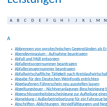
A
B
C
D
E
F
G
H
I
J
K
L
M
N
A
Abbrennen von pyrotechnischen Gegenständen als Erl
Abendgymnasium - Aufnahme beantragen
Abfall und Müll entsorgen
Abfallentsorgernummer beantragen
Abfallerzeugernummer beantragen
Abfallwirtschaftliche Tätigkeit nach Kreislaufwirtscha
Abgabe für den Deutschen Weinfonds entrichten
Abgelaufenen Führerschein neu ausstellen lassen
Abgeltungsteuer - Nichtveranlagungs-Bescheinigung 
Abgeschlossenheitsbescheinigung zur Aufteilung ein
Abmeldung / Außerbetriebsetzung für ein Fahrzeug b
Abschriften, Ablichtungen, Vervielfältigungen und Ne