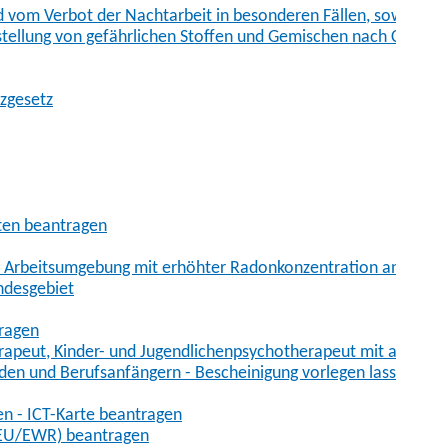
vom Verbot der Nachtarbeit in besonderen Fällen, sowie der
tstellung von gefährlichen Stoffen und Gemischen nach Chem
tzgesetz
aten beantragen
er Arbeitsumgebung mit erhöhter Radonkonzentration anmelde
ndesgebiet
tragen
erapeut, Kinder- und Jugendlichenpsychotherapeut mit auslän
den und Berufsanfängern - Bescheinigung vorlegen lassen
en - ICT-Karte beantragen
t-EU/EWR) beantragen