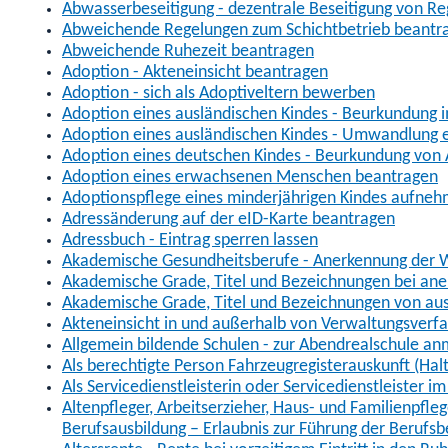
Abwasserbeseitigung - dezentrale Beseitigung von R
Abweichende Regelungen zum Schichtbetrieb beantr
Abweichende Ruhezeit beantragen
Adoption - Akteneinsicht beantragen
Adoption - sich als Adoptiveltern bewerben
Adoption eines ausländischen Kindes - Beurkundung 
Adoption eines ausländischen Kindes - Umwandlung e
Adoption eines deutschen Kindes - Beurkundung von
Adoption eines erwachsenen Menschen beantragen
Adoptionspflege eines minderjährigen Kindes aufne
Adressänderung auf der eID-Karte beantragen
Adressbuch - Eintrag sperren lassen
Akademische Gesundheitsberufe - Anerkennung der W
Akademische Grade, Titel und Bezeichnungen bei an
Akademische Grade, Titel und Bezeichnungen von au
Akteneinsicht in und außerhalb von Verwaltungsverf
Allgemein bildende Schulen - zur Abendrealschule a
Als berechtigte Person Fahrzeugregisterauskunft (Hal
Als Servicedienstleisterin oder Servicedienstleister 
Altenpfleger, Arbeitserzieher, Haus- und Familienpfle
Berufsausbildung – Erlaubnis zur Führung der Berufs