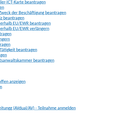
iler-ICT-Karte beantragen
gen
m Zweck der Beschäftigung beantragen
iz beantragen
außerhalb EU/EWR beantragen
ußerhalb EU/EWR verlängern
tragen
ängern
tragen
Tätigkeit beantragen
agen
chtsanwaltskammer beantragen
offen anzeigen
en
eitungg (AVdual/AV) - Teilnahme anmelden