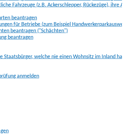
iche Fahrzeuge (z.B. Ackerschlepper, Rückezüge), ihre Anhänge
hrten beantragen
ungen für Betriebe (zum Beispiel Handwerkerparkausweis)
ten beantragen ("Schächten")
ung beantragen
he Staatsbürger, welche nie einen Wohnsitz im Inland hatten
sprüfung anmelden
agen