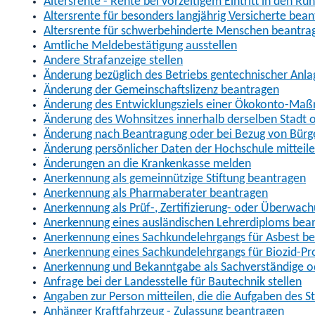
Altersrente - Rente bei vorzeitigem Eintritt in den R
Altersrente für besonders langjährig Versicherte bea
Altersrente für schwerbehinderte Menschen beantra
Amtliche Meldebestätigung ausstellen
Andere Strafanzeige stellen
Änderung bezüglich des Betriebs gentechnischer Anla
Änderung der Gemeinschaftslizenz beantragen
Änderung des Entwicklungsziels einer Ökokonto-Ma
Änderung des Wohnsitzes innerhalb derselben Stadt
Änderung nach Beantragung oder bei Bezug von Bürge
Änderung persönlicher Daten der Hochschule mitteil
Änderungen an die Krankenkasse melden
Anerkennung als gemeinnützige Stiftung beantragen
Anerkennung als Pharmaberater beantragen
Anerkennung als Prüf-, Zertifizierung- oder Überwac
Anerkennung eines ausländischen Lehrerdiploms bea
Anerkennung eines Sachkundelehrgangs für Asbest b
Anerkennung eines Sachkundelehrgangs für Biozid-P
Anerkennung und Bekanntgabe als Sachverständige o
Anfrage bei der Landesstelle für Bautechnik stellen
Angaben zur Person mitteilen, die die Aufgaben des
Anhänger Kraftfahrzeug - Zulassung beantragen