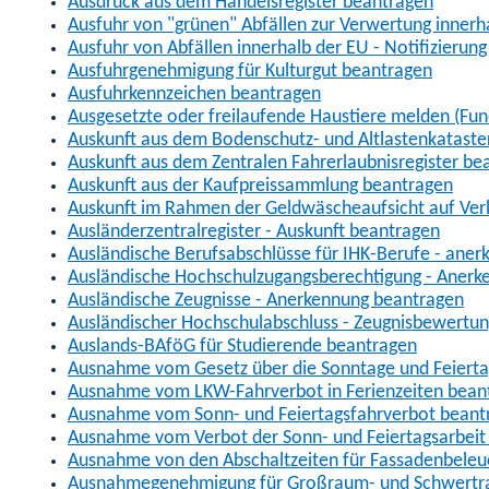
Ausdruck aus dem Handelsregister beantragen
Ausfuhr von "grünen" Abfällen zur Verwertung inner
Ausfuhr von Abfällen innerhalb der EU - Notifizierun
Ausfuhrgenehmigung für Kulturgut beantragen
Ausfuhrkennzeichen beantragen
Ausgesetzte oder freilaufende Haustiere melden (Fun
Auskunft aus dem Bodenschutz- und Altlastenkataste
Auskunft aus dem Zentralen Fahrerlaubnisregister be
Auskunft aus der Kaufpreissammlung beantragen
Auskunft im Rahmen der Geldwäscheaufsicht auf Verl
Ausländerzentralregister - Auskunft beantragen
Ausländische Berufsabschlüsse für IHK-Berufe - aner
Ausländische Hochschulzugangsberechtigung - Anerk
Ausländische Zeugnisse - Anerkennung beantragen
Ausländischer Hochschulabschluss - Zeugnisbewertu
Auslands-BAföG für Studierende beantragen
Ausnahme vom Gesetz über die Sonntage und Feiert
Ausnahme vom LKW-Fahrverbot in Ferienzeiten bean
Ausnahme vom Sonn- und Feiertagsfahrverbot beant
Ausnahme vom Verbot der Sonn- und Feiertagsarbeit
Ausnahme von den Abschaltzeiten für Fassadenbele
Ausnahmegenehmigung für Großraum- und Schwertran