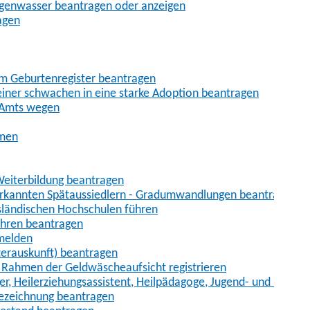
egenwasser beantragen oder anzeigen
agen
im Geburtenregister beantragen
iner schwachen in eine starke Adoption beantragen
 Amts wegen
hmen
eiterbildung beantragen
erkannten Spätaussiedlern - Gradumwandlungen beantragen
sländischen Hochschulen führen
ahren beantragen
nmelden
terauskunft) beantragen
im Rahmen der Geldwäscheaufsicht registrieren
ger, Heilerziehungsassistent, Heilpädagoge, Jugend- und Heimer
bezeichnung beantragen