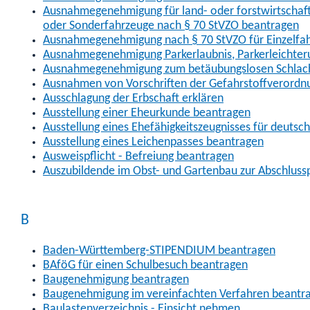
Ausnahmegenehmigung für land- oder forstwirtschaftl
oder Sonderfahrzeuge nach § 70 StVZO beantragen
Ausnahmegenehmigung nach § 70 StVZO für Einzelfa
Ausnahmegenehmigung Parkerlaubnis, Parkerleichter
Ausnahmegenehmigung zum betäubungslosen Schlach
Ausnahmen von Vorschriften der Gefahrstoffverordn
Ausschlagung der Erbschaft erklären
Ausstellung einer Eheurkunde beantragen
Ausstellung eines Ehefähigkeitszeugnisses für deutsc
Ausstellung eines Leichenpasses beantragen
Ausweispflicht - Befreiung beantragen
Auszubildende im Obst- und Gartenbau zur Abschlus
B
Baden-Württemberg-STIPENDIUM beantragen
BAföG für einen Schulbesuch beantragen
Baugenehmigung beantragen
Baugenehmigung im vereinfachten Verfahren beantr
Baulastenverzeichnis - Einsicht nehmen