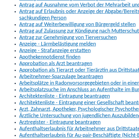
Antrag auf Ausnahme vom Verbot der Mehrarbeit und 
Antrag auf Erlaubnis oder Anzeige der Abgabe/Berei
sachkundigen Person
Antrag auf Weiterbewilligung von Bürgergeld stellen
Antrag auf Zulassung zur Kündigung nach Mutterschu
Antrag zur Genehmigung von Tierversuchen
Anzeige - Lärmbelästigung melden
Anzeige - Strafanzeige erstatten
Apothekennotdienst finden
Approbation als Arzt beantragen
Approbation als Tierarzt oder Tierärztin aus Drittsta
Arbeitnehmer-Sparzulage beantragen
Arbeitsplätze in Radonvorsorgegebieten oder in ein
Arbeitsplatzsuche im Anschluss an Aufenthalte im Bu
Architektenliste - Eintragung beantragen
Architektenliste - Eintragung einer Gesellschaft bean
Arzt, Zahnarzt, Apotheker, Psychologischer Psychoth
Ärztliche Untersuchung von jugendlichen Auszubilden
Arztregister - Eintragung beantragen
Aufenthaltserlaubnis für Arbeitnehmer aus Drittstaat
Aufenthaltserlaubnis für Au-pair-Beschäftigte (Nich