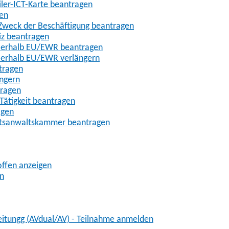
iler-ICT-Karte beantragen
gen
m Zweck der Beschäftigung beantragen
iz beantragen
außerhalb EU/EWR beantragen
ußerhalb EU/EWR verlängern
tragen
ängern
tragen
Tätigkeit beantragen
agen
chtsanwaltskammer beantragen
offen anzeigen
en
eitungg (AVdual/AV) - Teilnahme anmelden