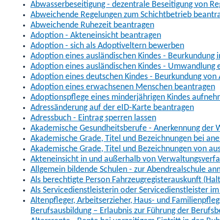
Abwasserbeseitigung - dezentrale Beseitigung von R
Abweichende Regelungen zum Schichtbetrieb beantr
Abweichende Ruhezeit beantragen
Adoption - Akteneinsicht beantragen
Adoption - sich als Adoptiveltern bewerben
Adoption eines ausländischen Kindes - Beurkundung 
Adoption eines ausländischen Kindes - Umwandlung e
Adoption eines deutschen Kindes - Beurkundung von
Adoption eines erwachsenen Menschen beantragen
Adoptionspflege eines minderjährigen Kindes aufne
Adressänderung auf der eID-Karte beantragen
Adressbuch - Eintrag sperren lassen
Akademische Gesundheitsberufe - Anerkennung der W
Akademische Grade, Titel und Bezeichnungen bei an
Akademische Grade, Titel und Bezeichnungen von au
Akteneinsicht in und außerhalb von Verwaltungsverf
Allgemein bildende Schulen - zur Abendrealschule a
Als berechtigte Person Fahrzeugregisterauskunft (Hal
Als Servicedienstleisterin oder Servicedienstleister 
Altenpfleger, Arbeitserzieher, Haus- und Familienpfle
Berufsausbildung – Erlaubnis zur Führung der Berufs