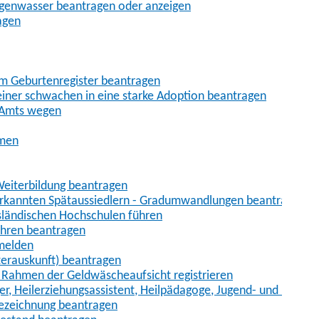
egenwasser beantragen oder anzeigen
agen
im Geburtenregister beantragen
iner schwachen in eine starke Adoption beantragen
 Amts wegen
hmen
eiterbildung beantragen
erkannten Spätaussiedlern - Gradumwandlungen beantragen
sländischen Hochschulen führen
ahren beantragen
nmelden
terauskunft) beantragen
im Rahmen der Geldwäscheaufsicht registrieren
ger, Heilerziehungsassistent, Heilpädagoge, Jugend- und Heimer
bezeichnung beantragen