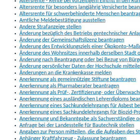
Altersrente - Rente bei vorzeitigem Eintritt in den R
Altersrente für besonders langjährig Versicherte bea
Altersrente für schwerbehinderte Menschen beantra
Amtliche Meldebestätigung ausstellen
Andere Strafanzeige stellen
Änderung bezüglich des Betriebs gentechnischer Anla
Änderung der Gemeinschaftslizenz beantragen
Änderung des Entwicklungsziels einer Ökokonto-Ma
Änderung des Wohnsitzes innerhalb derselben Stadt
Änderung nach Beantragung oder bei Bezug von Bürge
Änderung persönlicher Daten der Hochschule mitteil
Änderungen an die Krankenkasse melden
Anerkennung als gemeinnützige Stiftung beantragen
Anerkennung als Pharmaberater beantragen
Anerkennung als Prüf-, Zertifizierung- oder Überwac
Anerkennung eines ausländischen Lehrerdiploms bea
Anerkennung eines Sachkundelehrgangs für Asbest b
Anerkennung eines Sachkundelehrgangs für Biozid-P
Anerkennung und Bekanntgabe als Sachverständige o
Anfrage bei der Landesstelle für Bautechnik stellen
Angaben zur Person mitteilen, die die Aufgaben des
Anhänger Kraftfahrzeug - Zulassung beantragen