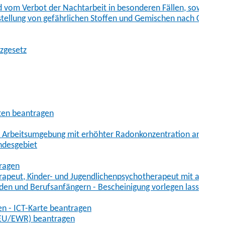
vom Verbot der Nachtarbeit in besonderen Fällen, sowie der
tstellung von gefährlichen Stoffen und Gemischen nach Chem
tzgesetz
aten beantragen
er Arbeitsumgebung mit erhöhter Radonkonzentration anmelde
ndesgebiet
tragen
erapeut, Kinder- und Jugendlichenpsychotherapeut mit auslän
den und Berufsanfängern - Bescheinigung vorlegen lassen
en - ICT-Karte beantragen
t-EU/EWR) beantragen