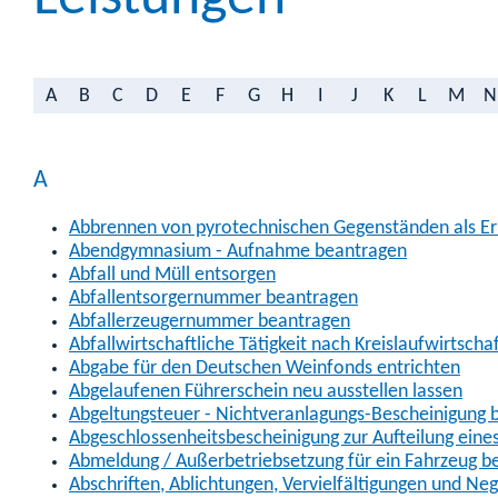
A
B
C
D
E
F
G
H
I
J
K
L
M
N
A
Abbrennen von pyrotechnischen Gegenständen als Erl
Abendgymnasium - Aufnahme beantragen
Abfall und Müll entsorgen
Abfallentsorgernummer beantragen
Abfallerzeugernummer beantragen
Abfallwirtschaftliche Tätigkeit nach Kreislaufwirtscha
Abgabe für den Deutschen Weinfonds entrichten
Abgelaufenen Führerschein neu ausstellen lassen
Abgeltungsteuer - Nichtveranlagungs-Bescheinigung 
Abgeschlossenheitsbescheinigung zur Aufteilung ein
Abmeldung / Außerbetriebsetzung für ein Fahrzeug b
Abschriften, Ablichtungen, Vervielfältigungen und Ne