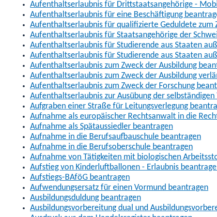
Aufenthaltserlaubnis für Drittstaatsangehörige - Mob
Aufenthaltserlaubnis für eine Beschäftigung beantra
Aufenthaltserlaubnis für qualifizierte Geduldete zu
Aufenthaltserlaubnis für Staatsangehörige der Schwe
Aufenthaltserlaubnis für Studierende aus Staaten 
Aufenthaltserlaubnis für Studierende aus Staaten a
Aufenthaltserlaubnis zum Zweck der Ausbildung bean
Aufenthaltserlaubnis zum Zweck der Ausbildung verl
Aufenthaltserlaubnis zum Zweck der Forschung bean
Aufenthaltserlaubnis zur Ausübung der selbständigen 
Aufgraben einer Straße für Leitungsverlegung beantr
Aufnahme als europäischer Rechtsanwalt in die Re
Aufnahme als Spätaussiedler beantragen
Aufnahme in die Berufsaufbauschule beantragen
Aufnahme in die Berufsoberschule beantragen
Aufnahme von Tätigkeiten mit biologischen Arbeitsst
Aufstieg von Kinderluftballonen - Erlaubnis beantrag
Aufstiegs-BAföG beantragen
Aufwendungsersatz für einen Vormund beantragen
Ausbildungsduldung beantragen
Ausbildungsvorbereitung dual und Ausbildungsvorber