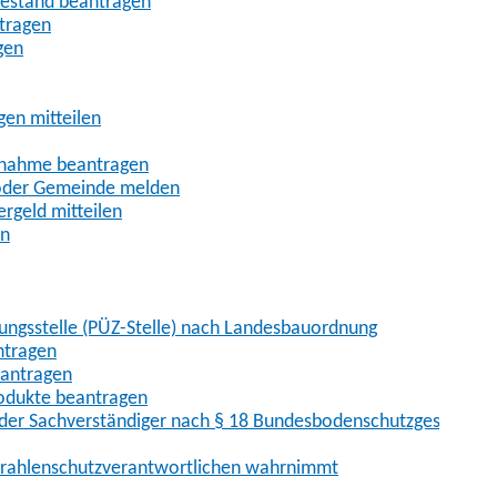
uhestand beantragen
ntragen
gen
gen mitteilen
ßnahme beantragen
 oder Gemeinde melden
rgeld mitteilen
en
hungsstelle (PÜZ-Stelle) nach Landesbauordnung
ntragen
eantragen
rodukte beantragen
der Sachverständiger nach § 18 Bundesbodenschutzgesetz
 Strahlenschutzverantwortlichen wahrnimmt