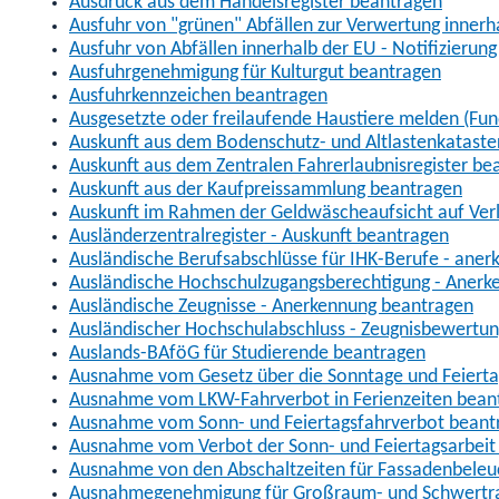
Ausdruck aus dem Handelsregister beantragen
Ausfuhr von "grünen" Abfällen zur Verwertung inner
Ausfuhr von Abfällen innerhalb der EU - Notifizierun
Ausfuhrgenehmigung für Kulturgut beantragen
Ausfuhrkennzeichen beantragen
Ausgesetzte oder freilaufende Haustiere melden (Fun
Auskunft aus dem Bodenschutz- und Altlastenkataste
Auskunft aus dem Zentralen Fahrerlaubnisregister be
Auskunft aus der Kaufpreissammlung beantragen
Auskunft im Rahmen der Geldwäscheaufsicht auf Verl
Ausländerzentralregister - Auskunft beantragen
Ausländische Berufsabschlüsse für IHK-Berufe - aner
Ausländische Hochschulzugangsberechtigung - Anerk
Ausländische Zeugnisse - Anerkennung beantragen
Ausländischer Hochschulabschluss - Zeugnisbewertu
Auslands-BAföG für Studierende beantragen
Ausnahme vom Gesetz über die Sonntage und Feiert
Ausnahme vom LKW-Fahrverbot in Ferienzeiten bean
Ausnahme vom Sonn- und Feiertagsfahrverbot beant
Ausnahme vom Verbot der Sonn- und Feiertagsarbeit
Ausnahme von den Abschaltzeiten für Fassadenbele
Ausnahmegenehmigung für Großraum- und Schwertran