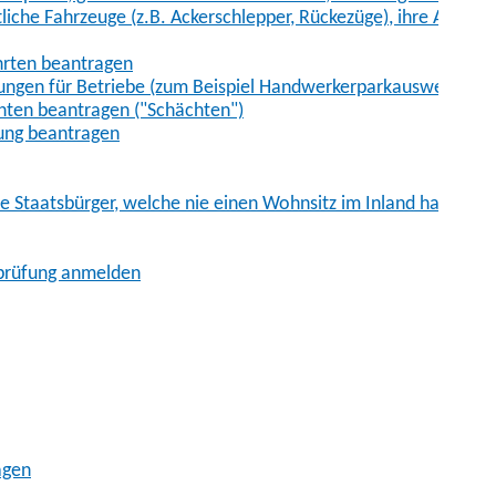
iche Fahrzeuge (z.B. Ackerschlepper, Rückezüge), ihre Anhänge
hrten beantragen
ungen für Betriebe (zum Beispiel Handwerkerparkausweis)
ten beantragen ("Schächten")
ung beantragen
he Staatsbürger, welche nie einen Wohnsitz im Inland hatten
sprüfung anmelden
agen