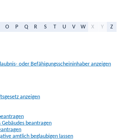
O
P
Q
R
S
T
U
V
W
X
Y
Z
aubnis- oder Befähigungsscheininhaber anzeigen
ftsgesetz anzeigen
beantragen
es Gebäudes beantragen
eantragen
gative amtlich beglaubigen lassen