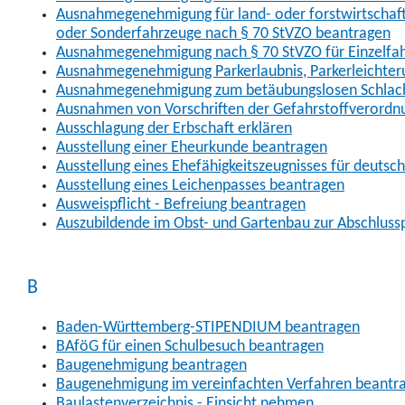
Ausnahmegenehmigung für land- oder forstwirtschaftl
oder Sonderfahrzeuge nach § 70 StVZO beantragen
Ausnahmegenehmigung nach § 70 StVZO für Einzelfa
Ausnahmegenehmigung Parkerlaubnis, Parkerleichter
Ausnahmegenehmigung zum betäubungslosen Schlach
Ausnahmen von Vorschriften der Gefahrstoffverordn
Ausschlagung der Erbschaft erklären
Ausstellung einer Eheurkunde beantragen
Ausstellung eines Ehefähigkeitszeugnisses für deutsc
Ausstellung eines Leichenpasses beantragen
Ausweispflicht - Befreiung beantragen
Auszubildende im Obst- und Gartenbau zur Abschlus
B
Baden-Württemberg-STIPENDIUM beantragen
BAföG für einen Schulbesuch beantragen
Baugenehmigung beantragen
Baugenehmigung im vereinfachten Verfahren beantr
Baulastenverzeichnis - Einsicht nehmen