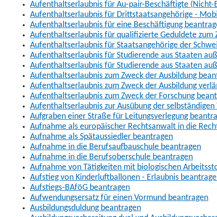
Aufenthaltserlaubnis für Au-pair-Beschäftigte (Nich
Aufenthaltserlaubnis für Drittstaatsangehörige - Mob
Aufenthaltserlaubnis für eine Beschäftigung beantra
Aufenthaltserlaubnis für qualifizierte Geduldete zu
Aufenthaltserlaubnis für Staatsangehörige der Schwe
Aufenthaltserlaubnis für Studierende aus Staaten 
Aufenthaltserlaubnis für Studierende aus Staaten a
Aufenthaltserlaubnis zum Zweck der Ausbildung bean
Aufenthaltserlaubnis zum Zweck der Ausbildung verl
Aufenthaltserlaubnis zum Zweck der Forschung bean
Aufenthaltserlaubnis zur Ausübung der selbständigen 
Aufgraben einer Straße für Leitungsverlegung beantr
Aufnahme als europäischer Rechtsanwalt in die Re
Aufnahme als Spätaussiedler beantragen
Aufnahme in die Berufsaufbauschule beantragen
Aufnahme in die Berufsoberschule beantragen
Aufnahme von Tätigkeiten mit biologischen Arbeitsst
Aufstieg von Kinderluftballonen - Erlaubnis beantrag
Aufstiegs-BAföG beantragen
Aufwendungsersatz für einen Vormund beantragen
Ausbildungsduldung beantragen