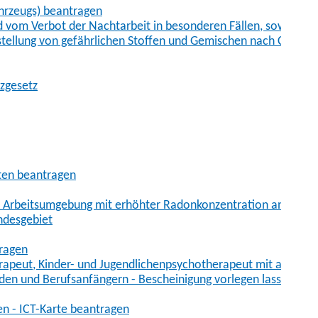
hrzeugs) beantragen
vom Verbot der Nachtarbeit in besonderen Fällen, sowie der
tstellung von gefährlichen Stoffen und Gemischen nach Chem
tzgesetz
aten beantragen
er Arbeitsumgebung mit erhöhter Radonkonzentration anmelde
ndesgebiet
tragen
erapeut, Kinder- und Jugendlichenpsychotherapeut mit auslän
den und Berufsanfängern - Bescheinigung vorlegen lassen
en - ICT-Karte beantragen