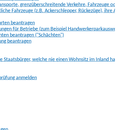
sporte, grenzüberschreitende Verkehre, Fahrzeuge oder Fah
iche Fahrzeuge (z.B. Ackerschlepper, Rückezüge), ihre Anhänge
hrten beantragen
ungen für Betriebe (zum Beispiel Handwerkerparkausweis)
ten beantragen ("Schächten")
ung beantragen
he Staatsbürger, welche nie einen Wohnsitz im Inland hatten
sprüfung anmelden
agen