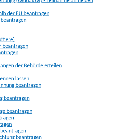
eitungg (AVdual/AV) - Teilnahme anmelden
halb der EU beantragen
g beantragen
dtiere)
r beantragen
antragen
angen der Behörde erteilen
kennen lassen
ennung beantragen
ng beantragen
age beantragen
tragen
ragen
 beantragen
uchtung beantragen