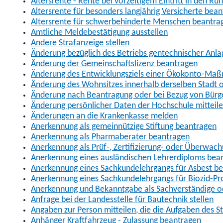
Altersrente - Rente bei vorzeitigem Eintritt in den R
Altersrente für besonders langjährig Versicherte bea
Altersrente für schwerbehinderte Menschen beantra
Amtliche Meldebestätigung ausstellen
Andere Strafanzeige stellen
Änderung bezüglich des Betriebs gentechnischer Anla
Änderung der Gemeinschaftslizenz beantragen
Änderung des Entwicklungsziels einer Ökokonto-Ma
Änderung des Wohnsitzes innerhalb derselben Stadt
Änderung nach Beantragung oder bei Bezug von Bürge
Änderung persönlicher Daten der Hochschule mitteil
Änderungen an die Krankenkasse melden
Anerkennung als gemeinnützige Stiftung beantragen
Anerkennung als Pharmaberater beantragen
Anerkennung als Prüf-, Zertifizierung- oder Überwac
Anerkennung eines ausländischen Lehrerdiploms bea
Anerkennung eines Sachkundelehrgangs für Asbest b
Anerkennung eines Sachkundelehrgangs für Biozid-P
Anerkennung und Bekanntgabe als Sachverständige o
Anfrage bei der Landesstelle für Bautechnik stellen
Angaben zur Person mitteilen, die die Aufgaben des
Anhänger Kraftfahrzeug - Zulassung beantragen