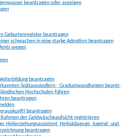
egenwasser beantragen oder anzeigen
agen
im Geburtenregister beantragen
iner schwachen in eine starke Adoption beantragen
 Amts wegen
hmen
eiterbildung beantragen
erkannten Spätaussiedlern - Gradumwandlungen beantragen
sländischen Hochschulen führen
ahren beantragen
nmelden
terauskunft) beantragen
im Rahmen der Geldwäscheaufsicht registrieren
ger, Heilerziehungsassistent, Heilpädagoge, Jugend- und Heimer
bezeichnung beantragen