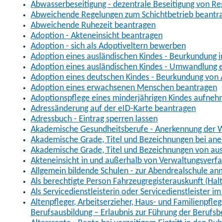
Abwasserbeseitigung - dezentrale Beseitigung von R
Abweichende Regelungen zum Schichtbetrieb beantr
Abweichende Ruhezeit beantragen
Adoption - Akteneinsicht beantragen
Adoption - sich als Adoptiveltern bewerben
Adoption eines ausländischen Kindes - Beurkundung 
Adoption eines ausländischen Kindes - Umwandlung e
Adoption eines deutschen Kindes - Beurkundung von
Adoption eines erwachsenen Menschen beantragen
Adoptionspflege eines minderjährigen Kindes aufne
Adressänderung auf der eID-Karte beantragen
Adressbuch - Eintrag sperren lassen
Akademische Gesundheitsberufe - Anerkennung der W
Akademische Grade, Titel und Bezeichnungen bei an
Akademische Grade, Titel und Bezeichnungen von au
Akteneinsicht in und außerhalb von Verwaltungsverf
Allgemein bildende Schulen - zur Abendrealschule a
Als berechtigte Person Fahrzeugregisterauskunft (Hal
Als Servicedienstleisterin oder Servicedienstleister 
Altenpfleger, Arbeitserzieher, Haus- und Familienpfle
Berufsausbildung – Erlaubnis zur Führung der Berufs