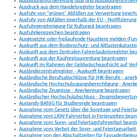
Ausbildungsvorbereitung dual und Ausbildungsvorber
Ausdruck aus dem Handelsregister beantragen
Ausfuhr von "grünen" Abfällen zur Verwertung inner
Ausfuhr von Abfällen innerhalb der EU - Notifizierun
Ausfuhrgenehmigung für Kulturgut beantragen
Ausfuhrkennzeichen beantragen
Ausgesetzte oder freilaufende Haustiere melden (Fun
Auskunft aus dem Bodenschutz- und Altlastenkataste
Auskunft aus dem Zentralen Fahrerlaubnisregister be
Auskunft aus der Kaufpreissammlung beantragen
Auskunft im Rahmen der Geldwäscheaufsicht auf Verl
Ausländerzentralregister - Auskunft beantragen
Ausländische Berufsabschlüsse für IHK-Berufe - aner
Ausländische Hochschulzugangsberechtigung - Anerk
Ausländische Zeugnisse - Anerkennung beantragen
Ausländischer Hochschulabschluss - Zeugnisbewertu
Auslands-BAföG für Studierende beantragen
Ausnahme vom Gesetz über die Sonntage und Feiert
Ausnahme vom LKW-Fahrverbot in Ferienzeiten bean
Ausnahme vom Sonn- und Feiertagsfahrverbot beant
Ausnahme vom Verbot der Sonn- und Feiertagsarbeit
Ausnahme von den Abschaltzeiten für Fassadenbele