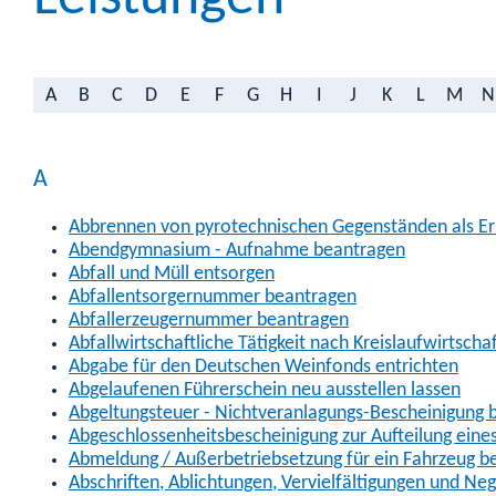
A
B
C
D
E
F
G
H
I
J
K
L
M
N
A
Abbrennen von pyrotechnischen Gegenständen als Erl
Abendgymnasium - Aufnahme beantragen
Abfall und Müll entsorgen
Abfallentsorgernummer beantragen
Abfallerzeugernummer beantragen
Abfallwirtschaftliche Tätigkeit nach Kreislaufwirtscha
Abgabe für den Deutschen Weinfonds entrichten
Abgelaufenen Führerschein neu ausstellen lassen
Abgeltungsteuer - Nichtveranlagungs-Bescheinigung 
Abgeschlossenheitsbescheinigung zur Aufteilung ein
Abmeldung / Außerbetriebsetzung für ein Fahrzeug b
Abschriften, Ablichtungen, Vervielfältigungen und Ne