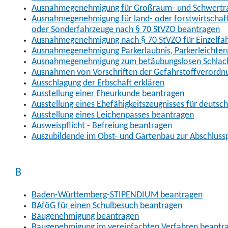
Ausnahmegenehmigung für Großraum- und Schwertran
Ausnahmegenehmigung für land- oder forstwirtschaftl
oder Sonderfahrzeuge nach § 70 StVZO beantragen
Ausnahmegenehmigung nach § 70 StVZO für Einzelfa
Ausnahmegenehmigung Parkerlaubnis, Parkerleichter
Ausnahmegenehmigung zum betäubungslosen Schlach
Ausnahmen von Vorschriften der Gefahrstoffverordn
Ausschlagung der Erbschaft erklären
Ausstellung einer Eheurkunde beantragen
Ausstellung eines Ehefähigkeitszeugnisses für deutsc
Ausstellung eines Leichenpasses beantragen
Ausweispflicht - Befreiung beantragen
Auszubildende im Obst- und Gartenbau zur Abschlus
B
Baden-Württemberg-STIPENDIUM beantragen
BAföG für einen Schulbesuch beantragen
Baugenehmigung beantragen
Baugenehmigung im vereinfachten Verfahren beantr