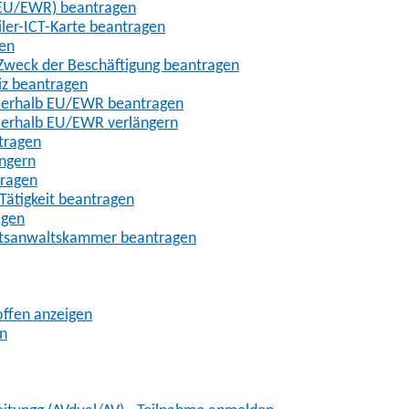
t-EU/EWR) beantragen
iler-ICT-Karte beantragen
gen
m Zweck der Beschäftigung beantragen
iz beantragen
außerhalb EU/EWR beantragen
ußerhalb EU/EWR verlängern
tragen
ängern
tragen
Tätigkeit beantragen
agen
chtsanwaltskammer beantragen
offen anzeigen
en