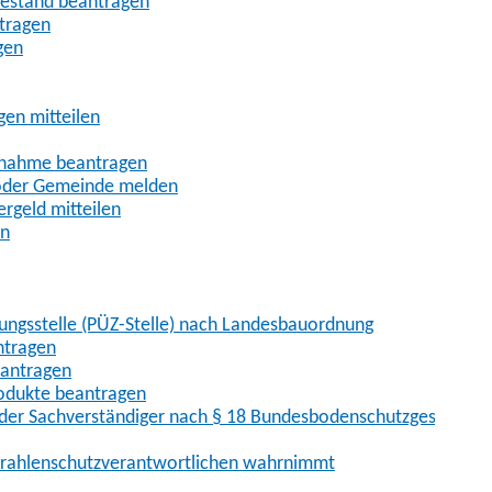
uhestand beantragen
ntragen
gen
gen mitteilen
ßnahme beantragen
 oder Gemeinde melden
rgeld mitteilen
en
hungsstelle (PÜZ-Stelle) nach Landesbauordnung
ntragen
eantragen
rodukte beantragen
der Sachverständiger nach § 18 Bundesbodenschutzgesetz
 Strahlenschutzverantwortlichen wahrnimmt