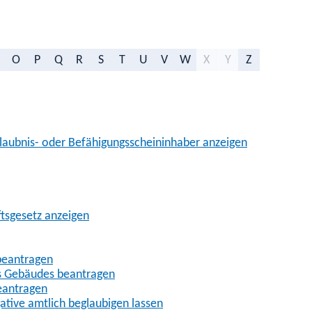
O
P
Q
R
S
T
U
V
W
X
Y
Z
aubnis- oder Befähigungsscheininhaber anzeigen
ftsgesetz anzeigen
beantragen
es Gebäudes beantragen
eantragen
gative amtlich beglaubigen lassen