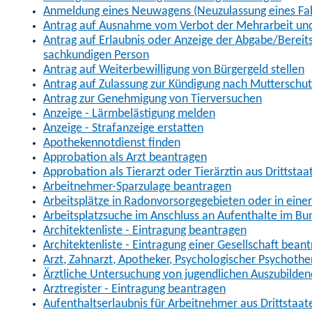
Anmeldung eines Neuwagens (Neuzulassung eines Fa
Antrag auf Ausnahme vom Verbot der Mehrarbeit und 
Antrag auf Erlaubnis oder Anzeige der Abgabe/Berei
sachkundigen Person
Antrag auf Weiterbewilligung von Bürgergeld stellen
Antrag auf Zulassung zur Kündigung nach Mutterschu
Antrag zur Genehmigung von Tierversuchen
Anzeige - Lärmbelästigung melden
Anzeige - Strafanzeige erstatten
Apothekennotdienst finden
Approbation als Arzt beantragen
Approbation als Tierarzt oder Tierärztin aus Drittsta
Arbeitnehmer-Sparzulage beantragen
Arbeitsplätze in Radonvorsorgegebieten oder in ein
Arbeitsplatzsuche im Anschluss an Aufenthalte im Bu
Architektenliste - Eintragung beantragen
Architektenliste - Eintragung einer Gesellschaft bean
Arzt, Zahnarzt, Apotheker, Psychologischer Psychoth
Ärztliche Untersuchung von jugendlichen Auszubilden
Arztregister - Eintragung beantragen
Aufenthaltserlaubnis für Arbeitnehmer aus Drittstaat