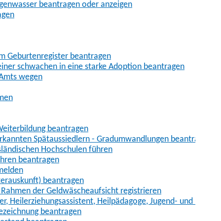
egenwasser beantragen oder anzeigen
agen
im Geburtenregister beantragen
iner schwachen in eine starke Adoption beantragen
 Amts wegen
hmen
eiterbildung beantragen
erkannten Spätaussiedlern - Gradumwandlungen beantragen
sländischen Hochschulen führen
ahren beantragen
nmelden
terauskunft) beantragen
im Rahmen der Geldwäscheaufsicht registrieren
ger, Heilerziehungsassistent, Heilpädagoge, Jugend- und Heimer
bezeichnung beantragen