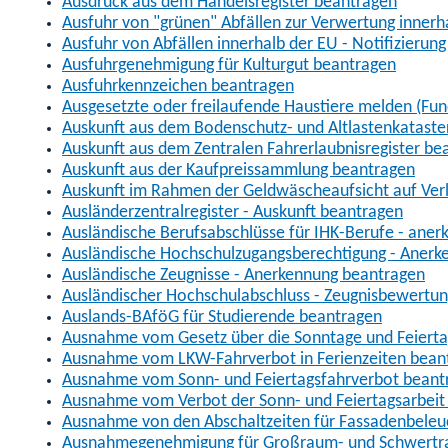
Ausdruck aus dem Handelsregister beantragen
Ausfuhr von "grünen" Abfällen zur Verwertung inner
Ausfuhr von Abfällen innerhalb der EU - Notifizierun
Ausfuhrgenehmigung für Kulturgut beantragen
Ausfuhrkennzeichen beantragen
Ausgesetzte oder freilaufende Haustiere melden (Fun
Auskunft aus dem Bodenschutz- und Altlastenkataste
Auskunft aus dem Zentralen Fahrerlaubnisregister be
Auskunft aus der Kaufpreissammlung beantragen
Auskunft im Rahmen der Geldwäscheaufsicht auf Verl
Ausländerzentralregister - Auskunft beantragen
Ausländische Berufsabschlüsse für IHK-Berufe - aner
Ausländische Hochschulzugangsberechtigung - Anerk
Ausländische Zeugnisse - Anerkennung beantragen
Ausländischer Hochschulabschluss - Zeugnisbewertu
Auslands-BAföG für Studierende beantragen
Ausnahme vom Gesetz über die Sonntage und Feiert
Ausnahme vom LKW-Fahrverbot in Ferienzeiten bean
Ausnahme vom Sonn- und Feiertagsfahrverbot beant
Ausnahme vom Verbot der Sonn- und Feiertagsarbeit
Ausnahme von den Abschaltzeiten für Fassadenbele
Ausnahmegenehmigung für Großraum- und Schwertran