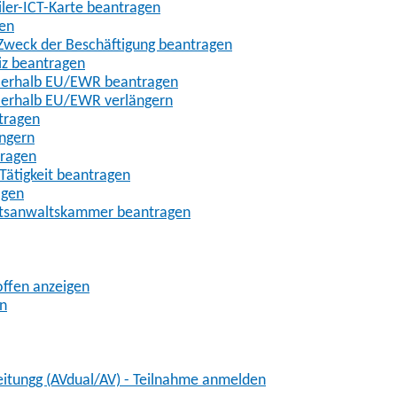
iler-ICT-Karte beantragen
gen
m Zweck der Beschäftigung beantragen
iz beantragen
außerhalb EU/EWR beantragen
ußerhalb EU/EWR verlängern
tragen
ängern
tragen
Tätigkeit beantragen
agen
chtsanwaltskammer beantragen
offen anzeigen
en
eitungg (AVdual/AV) - Teilnahme anmelden