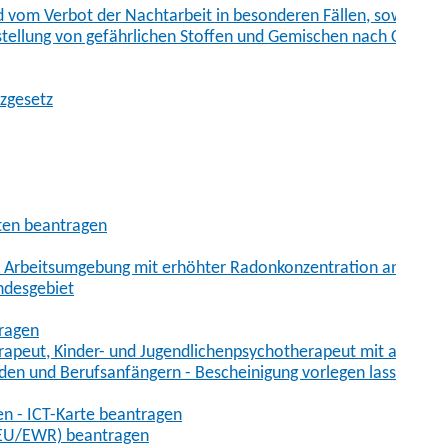
vom Verbot der Nachtarbeit in besonderen Fällen, sowie der
tstellung von gefährlichen Stoffen und Gemischen nach Chem
tzgesetz
aten beantragen
er Arbeitsumgebung mit erhöhter Radonkonzentration anmelde
ndesgebiet
tragen
erapeut, Kinder- und Jugendlichenpsychotherapeut mit auslän
den und Berufsanfängern - Bescheinigung vorlegen lassen
en - ICT-Karte beantragen
t-EU/EWR) beantragen