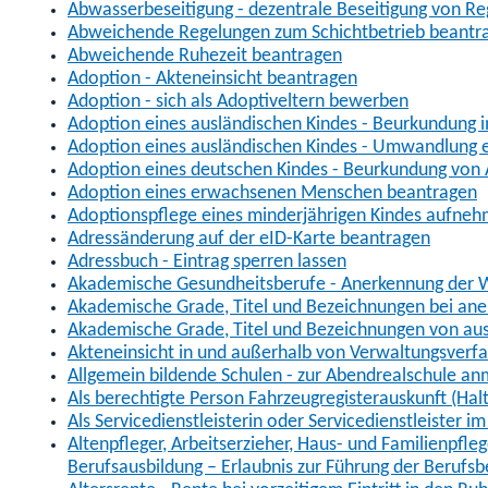
Abwasserbeseitigung - dezentrale Beseitigung von R
Abweichende Regelungen zum Schichtbetrieb beantr
Abweichende Ruhezeit beantragen
Adoption - Akteneinsicht beantragen
Adoption - sich als Adoptiveltern bewerben
Adoption eines ausländischen Kindes - Beurkundung 
Adoption eines ausländischen Kindes - Umwandlung e
Adoption eines deutschen Kindes - Beurkundung von
Adoption eines erwachsenen Menschen beantragen
Adoptionspflege eines minderjährigen Kindes aufne
Adressänderung auf der eID-Karte beantragen
Adressbuch - Eintrag sperren lassen
Akademische Gesundheitsberufe - Anerkennung der W
Akademische Grade, Titel und Bezeichnungen bei an
Akademische Grade, Titel und Bezeichnungen von au
Akteneinsicht in und außerhalb von Verwaltungsverf
Allgemein bildende Schulen - zur Abendrealschule a
Als berechtigte Person Fahrzeugregisterauskunft (Hal
Als Servicedienstleisterin oder Servicedienstleister 
Altenpfleger, Arbeitserzieher, Haus- und Familienpfle
Berufsausbildung – Erlaubnis zur Führung der Berufs