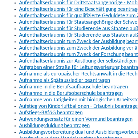
Aufenthaltserlaubnis für Drittstaatsangehörige - Mob
Aufenthaltserlaubnis für eine Beschäftigung beantra
Aufenthaltserlaubnis für qualifizierte Geduldete zu
Aufenthaltserlaubnis für Staatsangehörige der Schwe
Aufenthaltserlaubnis für Studierende aus Staaten 
Aufenthaltserlaubnis für Studierende aus Staaten a
Aufenthaltserlaubnis zum Zweck der Ausbildung bean
Aufenthaltserlaubnis zum Zweck der Ausbildung verl
Aufenthaltserlaubnis zum Zweck der Forschung bean
Aufenthaltserlaubnis zur Ausübung der selbständigen 
Aufgraben einer Straße für Leitungsverlegung beantr
Aufnahme als europäischer Rechtsanwalt in die Re
Aufnahme als Spätaussiedler beantragen
Aufnahme in die Berufsaufbauschule beantragen
Aufnahme in die Berufsoberschule beantragen
Aufnahme von Tätigkeiten mit biologischen Arbeitsst
Aufstieg von Kinderluftballonen - Erlaubnis beantrag
Aufstiegs-BAföG beantragen
Aufwendungsersatz für einen Vormund beantragen
Ausbildungsduldung beantragen
Ausbildungsvorbereitung dual und Ausbildungsvorber