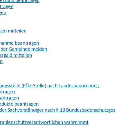
uhestand beantragen
ntragen
gen
gen mitteilen
ßnahme beantragen
 oder Gemeinde melden
rgeld mitteilen
en
hungsstelle (PÜZ-Stelle) nach Landesbauordnung
ntragen
eantragen
rodukte beantragen
der Sachverständiger nach § 18 Bundesbodenschutzgesetz
 Strahlenschutzverantwortlichen wahrnimmt