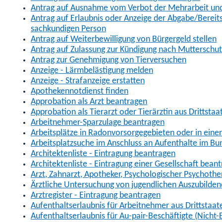
Antrag auf Ausnahme vom Verbot der Mehrarbeit und 
Antrag auf Erlaubnis oder Anzeige der Abgabe/Berei
sachkundigen Person
Antrag auf Weiterbewilligung von Bürgergeld stellen
Antrag auf Zulassung zur Kündigung nach Mutterschu
Antrag zur Genehmigung von Tierversuchen
Anzeige - Lärmbelästigung melden
Anzeige - Strafanzeige erstatten
Apothekennotdienst finden
Approbation als Arzt beantragen
Approbation als Tierarzt oder Tierärztin aus Drittsta
Arbeitnehmer-Sparzulage beantragen
Arbeitsplätze in Radonvorsorgegebieten oder in ein
Arbeitsplatzsuche im Anschluss an Aufenthalte im Bu
Architektenliste - Eintragung beantragen
Architektenliste - Eintragung einer Gesellschaft bean
Arzt, Zahnarzt, Apotheker, Psychologischer Psychoth
Ärztliche Untersuchung von jugendlichen Auszubilden
Arztregister - Eintragung beantragen
Aufenthaltserlaubnis für Arbeitnehmer aus Drittstaat
Aufenthaltserlaubnis für Au-pair-Beschäftigte (Nich