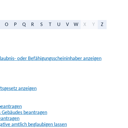
O
P
Q
R
S
T
U
V
W
X
Y
Z
aubnis- oder Befähigungsscheininhaber anzeigen
ftsgesetz anzeigen
beantragen
es Gebäudes beantragen
eantragen
gative amtlich beglaubigen lassen