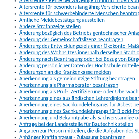
Altersrente - Rente bei vorzeitigem Eintritt in den R
Altersrente für besonders langjährig Versicherte bea
Altersrente für schwerbehinderte Menschen beantra
Amtliche Meldebestätigung ausstellen
Andere Strafanzeige stellen
Änderung bezüglich des Betriebs gentechnischer Anla
Änderung der Gemeinschaftslizenz beantragen
Änderung des Entwicklungsziels einer Ökokonto-Ma
Änderung des Wohnsitzes innerhalb derselben Stadt
Änderung nach Beantragung oder bei Bezug von Bürge
Änderung persönlicher Daten der Hochschule mitteil
Änderungen an die Krankenkasse melden
Anerkennung als gemeinnützige Stiftung beantragen
Anerkennung als Pharmaberater beantragen
Anerkennung als Prüf-, Zertifizierung- oder Überwac
Anerkennung eines ausländischen Lehrerdiploms bea
Anerkennung eines Sachkundelehrgangs für Asbest b
Anerkennung eines Sachkundelehrgangs für Biozid-P
Anerkennung und Bekanntgabe als Sachverständige o
Anfrage bei der Landesstelle für Bautechnik stellen
Angaben zur Person mitteilen, die die Aufgaben des
Anhänger Kraftfahrzeug - Zulassung beantragen