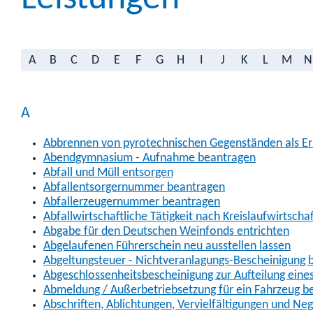
A
B
C
D
E
F
G
H
I
J
K
L
M
N
A
Abbrennen von pyrotechnischen Gegenständen als Erl
Abendgymnasium - Aufnahme beantragen
Abfall und Müll entsorgen
Abfallentsorgernummer beantragen
Abfallerzeugernummer beantragen
Abfallwirtschaftliche Tätigkeit nach Kreislaufwirtscha
Abgabe für den Deutschen Weinfonds entrichten
Abgelaufenen Führerschein neu ausstellen lassen
Abgeltungsteuer - Nichtveranlagungs-Bescheinigung 
Abgeschlossenheitsbescheinigung zur Aufteilung ein
Abmeldung / Außerbetriebsetzung für ein Fahrzeug b
Abschriften, Ablichtungen, Vervielfältigungen und Ne