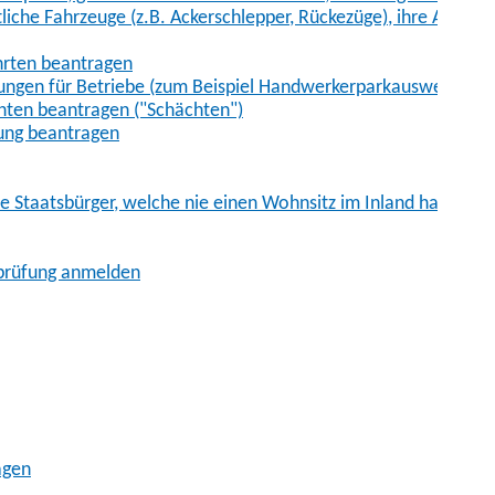
iche Fahrzeuge (z.B. Ackerschlepper, Rückezüge), ihre Anhänge
hrten beantragen
ungen für Betriebe (zum Beispiel Handwerkerparkausweis)
ten beantragen ("Schächten")
ung beantragen
he Staatsbürger, welche nie einen Wohnsitz im Inland hatten
sprüfung anmelden
agen