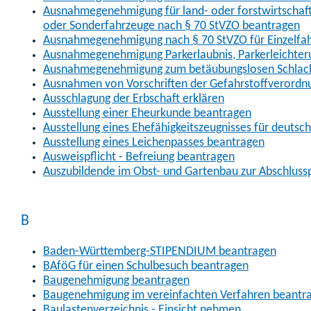
Ausnahmegenehmigung für land- oder forstwirtschaftl
oder Sonderfahrzeuge nach § 70 StVZO beantragen
Ausnahmegenehmigung nach § 70 StVZO für Einzelfa
Ausnahmegenehmigung Parkerlaubnis, Parkerleichter
Ausnahmegenehmigung zum betäubungslosen Schlach
Ausnahmen von Vorschriften der Gefahrstoffverordn
Ausschlagung der Erbschaft erklären
Ausstellung einer Eheurkunde beantragen
Ausstellung eines Ehefähigkeitszeugnisses für deutsc
Ausstellung eines Leichenpasses beantragen
Ausweispflicht - Befreiung beantragen
Auszubildende im Obst- und Gartenbau zur Abschlus
B
Baden-Württemberg-STIPENDIUM beantragen
BAföG für einen Schulbesuch beantragen
Baugenehmigung beantragen
Baugenehmigung im vereinfachten Verfahren beantr
Baulastenverzeichnis - Einsicht nehmen