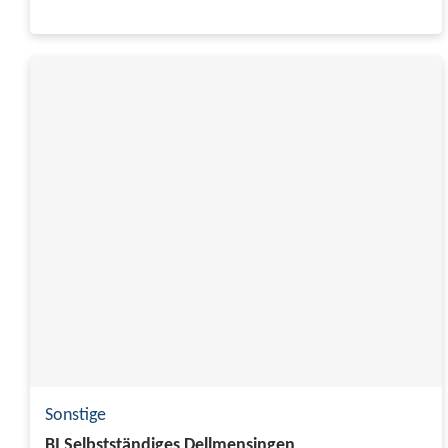
Sonstige
BI Selbstständiges Dellmensingen