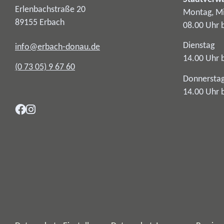
Erlenbachstraße 20
Montag, Mi
89155
Erbach
08.00 Uhr 
Dienstag
info@erbach-donau.de
14.00 Uhr 
(0
73
05) 9
67
60
Donnersta
14.00 Uhr 