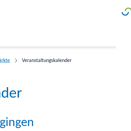
ärkte
Veranstaltungskalender
nder
ngingen