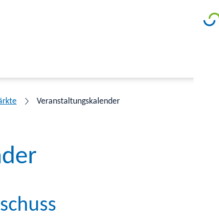
ärkte
Veranstaltungskalender
nder
sschuss