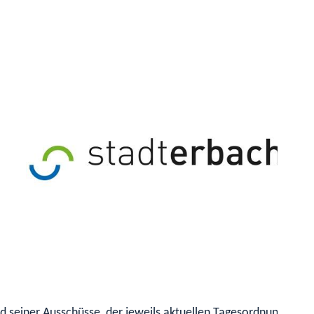
 seiner Ausschüsse, der jeweils aktuellen Tagesordnung, sowi