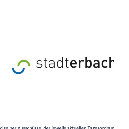
 seiner Ausschüsse, der jeweils aktuellen Tagesordnung, sowi