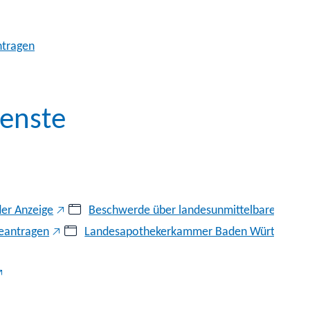
ntragen
enste
der Anzeige
Beschwerde über landesunmittelbare Sozialv
beantragen
Landesapothekerkammer Baden Württemberg