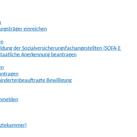
n
ungsträger einreichen
en
ldung der Sozialversicherungsfachangestellten (SOFA-Entschä
Staatliche Anerkennung beantragen
en
eantragen
ndertenbeauftragte Bewilligung
anmelden
rztekammer)