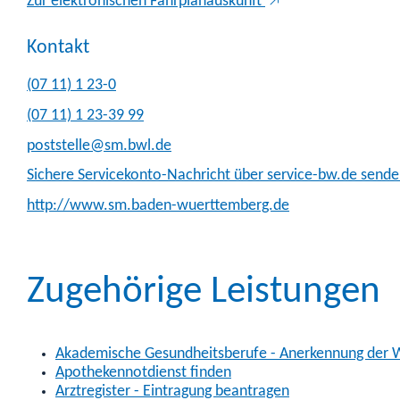
Zur elektronischen Fahrplanauskunft
Kontakt
(07
11) 1
23-0
(07
11) 1
23-39
99
poststelle@sm.bwl.de
Sichere Servicekonto-Nachricht über service-bw.de send
http://www.sm.baden-wuerttemberg.de
Zugehörige Leistungen
Akademische Gesundheitsberufe - Anerkennung der W
Apothekennotdienst finden
Arztregister - Eintragung beantragen