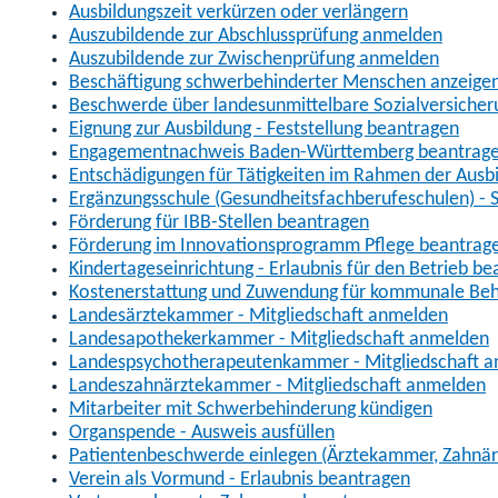
Ausbildungszeit verkürzen oder verlängern
Auszubildende zur Abschlussprüfung anmelden
Auszubildende zur Zwischenprüfung anmelden
Beschäftigung schwerbehinderter Menschen anzeige
Beschwerde über landesunmittelbare Sozialversicher
Eignung zur Ausbildung - Feststellung beantragen
Engagementnachweis Baden-Württemberg beantrag
Entschädigungen für Tätigkeiten im Rahmen der Ausbi
Ergänzungsschule (Gesundheitsfachberufeschulen) - 
Förderung für IBB-Stellen beantragen
Förderung im Innovationsprogramm Pflege beantrag
Kindertageseinrichtung - Erlaubnis für den Betrieb b
Kostenerstattung und Zuwendung für kommunale Behi
Landesärztekammer - Mitgliedschaft anmelden
Landesapothekerkammer - Mitgliedschaft anmelden
Landespsychotherapeutenkammer - Mitgliedschaft 
Landeszahnärztekammer - Mitgliedschaft anmelden
Mitarbeiter mit Schwerbehinderung kündigen
Organspende - Ausweis ausfüllen
Patientenbeschwerde einlegen (Ärztekammer, Zahnä
Verein als Vormund - Erlaubnis beantragen