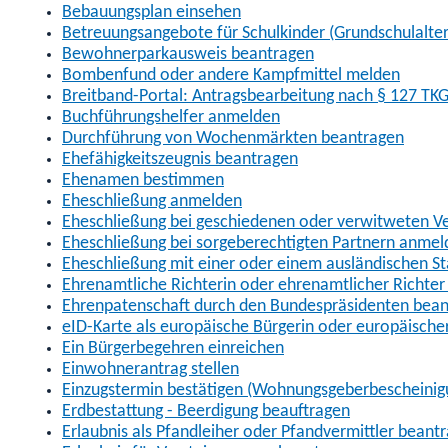
Bebauungsplan einsehen
Betreuungsangebote für Schulkinder (Grundschulalter
Bewohnerparkausweis beantragen
Bombenfund oder andere Kampfmittel melden
Breitband-Portal: Antragsbearbeitung nach § 127 TK
Buchführungshelfer anmelden
Durchführung von Wochenmärkten beantragen
Ehefähigkeitszeugnis beantragen
Ehenamen bestimmen
Eheschließung anmelden
Eheschließung bei geschiedenen oder verwitweten V
Eheschließung bei sorgeberechtigten Partnern anmel
Eheschließung mit einer oder einem ausländischen 
Ehrenamtliche Richterin oder ehrenamtlicher Richter 
Ehrenpatenschaft durch den Bundespräsidenten bea
eID-Karte als europäische Bürgerin oder europäische
Ein Bürgerbegehren einreichen
Einwohnerantrag stellen
Einzugstermin bestätigen (Wohnungsgeberbescheinig
Erdbestattung - Beerdigung beauftragen
Erlaubnis als Pfandleiher oder Pfandvermittler beant