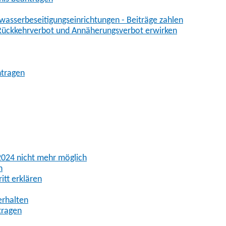
asserbeseitigungseinrichtungen - Beiträge zahlen
 Rückkehrverbot und Annäherungsverbot erwirken
ntragen
 2024 nicht mehr möglich
n
itt erklären
erhalten
tragen