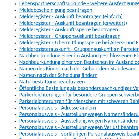
Lebenspartnerschaftsurkunde - weitere Ausfertigung
Meldebescheinigung beantragen
Melderegister - Auskunft beantragen (einfach)
Melderegister - Auskunft beantragen (erweitert)
Melderegister - Auskunftssperre beantragen
Melderegister - Gruppenauskunft beantragen
Melderegister - Übermittlungssperre bei Alters- und 
Melderegisterauskunft - Gruppenauskunft an Parteie
Nachbeurkundung einer im Ausland geschlossenen Ehe 
Nachbeurkundung einer von Deutschen im Ausland ode
Namen des Kindes nach der Geburt dem Standesamt
Namen nach der Scheidung ändern
Naturbestattung beauftragen
Öffentliche Bestellung als besonders sachkundiger V
Parkerleichterungen für besondere Gruppen schwerb
Parkerleichterungen für Menschen mit schweren Beh
Personalausweis - Adresse ändern
Personalausweis - Ausstellung wegen Namensänderun
Personalausweis - Ausstellung wegen Namensänderu
Personalausweis - Ausstellung wegen Verlust beantr
Personalausweis - vorläufigen Personalausweis bean