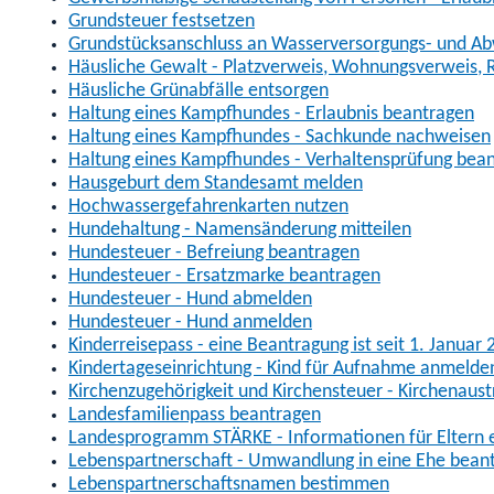
Grundsteuer festsetzen
Grundstücksanschluss an Wasserversorgungs- und Abw
Häusliche Gewalt - Platzverweis, Wohnungsverweis,
Häusliche Grünabfälle entsorgen
Haltung eines Kampfhundes - Erlaubnis beantragen
Haltung eines Kampfhundes - Sachkunde nachweisen
Haltung eines Kampfhundes - Verhaltensprüfung bea
Hausgeburt dem Standesamt melden
Hochwassergefahrenkarten nutzen
Hundehaltung - Namensänderung mitteilen
Hundesteuer - Befreiung beantragen
Hundesteuer - Ersatzmarke beantragen
Hundesteuer - Hund abmelden
Hundesteuer - Hund anmelden
Kinderreisepass - eine Beantragung ist seit 1. Januar
Kindertageseinrichtung - Kind für Aufnahme anmelde
Kirchenzugehörigkeit und Kirchensteuer - Kirchenaustr
Landesfamilienpass beantragen
Landesprogramm STÄRKE - Informationen für Eltern 
Lebenspartnerschaft - Umwandlung in eine Ehe bean
Lebenspartnerschaftsnamen bestimmen