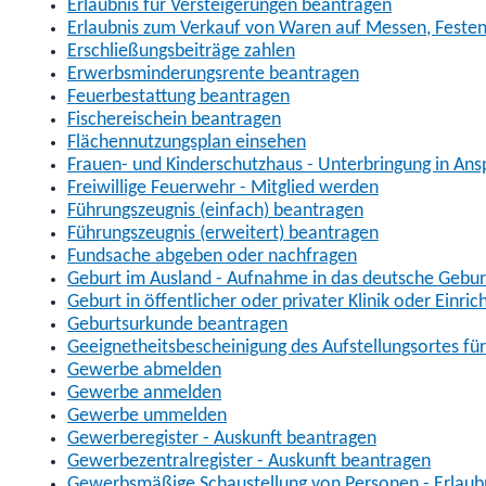
Erlaubnis für Versteigerungen beantragen
Erlaubnis zum Verkauf von Waren auf Messen, Feste
Erschließungsbeiträge zahlen
Erwerbsminderungsrente beantragen
Feuerbestattung beantragen
Fischereischein beantragen
Flächennutzungsplan einsehen
Frauen- und Kinderschutzhaus - Unterbringung in An
Freiwillige Feuerwehr - Mitglied werden
Führungszeugnis (einfach) beantragen
Führungszeugnis (erweitert) beantragen
Fundsache abgeben oder nachfragen
Geburt im Ausland - Aufnahme in das deutsche Gebur
Geburt in öffentlicher oder privater Klinik oder Ein
Geburtsurkunde beantragen
Geeignetheitsbescheinigung des Aufstellungsortes fü
Gewerbe abmelden
Gewerbe anmelden
Gewerbe ummelden
Gewerberegister - Auskunft beantragen
Gewerbezentralregister - Auskunft beantragen
Gewerbsmäßige Schaustellung von Personen - Erlaub