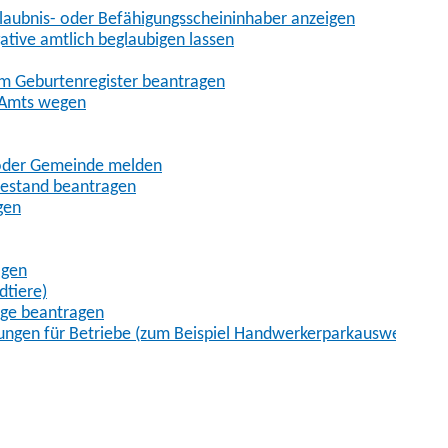
aubnis- oder Befähigungsscheininhaber anzeigen
gative amtlich beglaubigen lassen
im Geburtenregister beantragen
 Amts wegen
 oder Gemeinde melden
uhestand beantragen
gen
agen
dtiere)
age beantragen
ungen für Betriebe (zum Beispiel Handwerkerparkausweis)