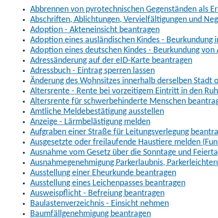
Abbrennen von pyrotechnischen Gegenständen als Erl
Abschriften, Ablichtungen, Vervielfältigungen und Ne
Adoption - Akteneinsicht beantragen
Adoption eines ausländischen Kindes - Beurkundung 
Adoption eines deutschen Kindes - Beurkundung von
Adressänderung auf der eID-Karte beantragen
Adressbuch - Eintrag sperren lassen
Änderung des Wohnsitzes innerhalb derselben Stadt
Altersrente - Rente bei vorzeitigem Eintritt in den R
Altersrente für schwerbehinderte Menschen beantra
Amtliche Meldebestätigung ausstellen
Anzeige - Lärmbelästigung melden
Aufgraben einer Straße für Leitungsverlegung beantr
Ausgesetzte oder freilaufende Haustiere melden (Fun
Ausnahme vom Gesetz über die Sonntage und Feiert
Ausnahmegenehmigung Parkerlaubnis, Parkerleichter
Ausstellung einer Eheurkunde beantragen
Ausstellung eines Leichenpasses beantragen
Ausweispflicht - Befreiung beantragen
Baulastenverzeichnis - Einsicht nehmen
Baumfällgenehmigung beantragen