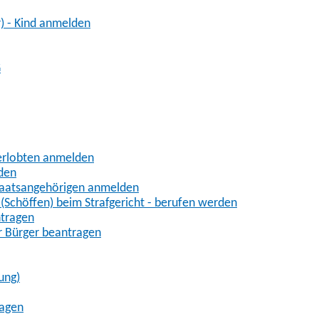
) - Kind anmelden
G
erlobten anmelden
den
Staatsangehörigen anmelden
(Schöffen) beim Strafgericht - berufen werden
ntragen
r Bürger beantragen
ung)
ragen