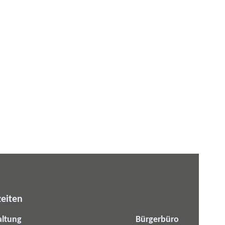
eiten
altung
Bürgerbüro