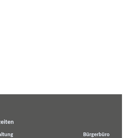
eiten
altung
Bürgerbüro