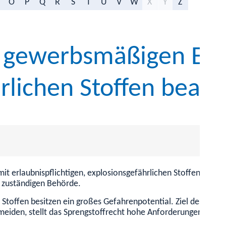
O
P
Q
R
S
T
U
V
W
X
Y
Z
ht gewerbsmäßigen E
rlichen Stoffen bean
mit erlaubnispflichtigen, explosionsgefährlichen Stoffen umg
r zuständigen Behörde.
toffen besitzen ein großes Gefahrenpotential. Ziel des Spren
eiden, stellt das Sprengstoffrecht hohe Anforderungen an Eig