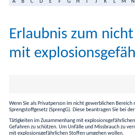
A
B
C
D
E
F
G
H
I
J
K
L
M
N
Erlaubnis zum nic
mit explosionsgefäh
Wenn Sie als Privatperson im nicht gewerblichen Bereich 
Sprengstoffgesetz (SprengG). Diese beantragen Sie bei de
Tätigkeiten im Zusammenhang mit explosionsgefährlichen S
Gefahren zu schützen. Um Unfälle und Missbrauch zu verm
mit explosionsgefährlichen Stoffen umgehen wollen.