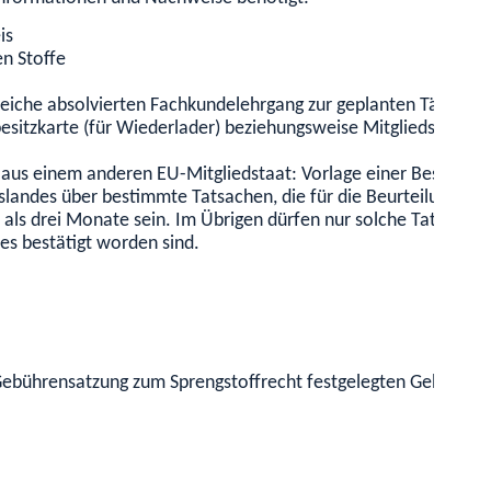
is
n Stoffe
iche absolvierten Fachkundelehrgang zur geplanten Tätigkeit
sitzkarte (für Wiederlader) beziehungsweise Mitgliedsbeschei
 aus einem anderen EU-Mitgliedstaat: Vorlage einer Bescheinig
ndes über bestimmte Tatsachen, die für die Beurteilung der Zu
ter als drei Monate sein. Im Übrigen dürfen nur solche Tatsac
es bestätigt worden sind.
r Gebührensatzung zum Sprengstoffrecht festgelegten Gebühren