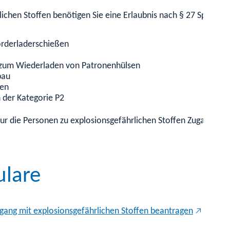
chen Stoffen benötigen Sie eine Erlaubnis nach § 27 SprengG 
orderladerschießen
r zum Wiederladen von Patronenhülsen
bau
ken
 der Kategorie P2
s nur die Personen zu explosionsgefährlichen Stoffen Zugang e
ulare
ang mit explosionsgefährlichen Stoffen beantragen