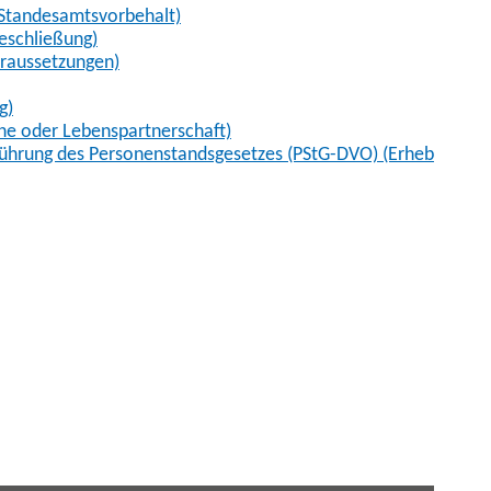
 Standesamtsvorbehalt)
eschließung)
oraussetzungen)
g)
he oder Lebenspartnerschaft)
führung des Personenstandsgesetzes (PStG-DVO) (Erhebung vo