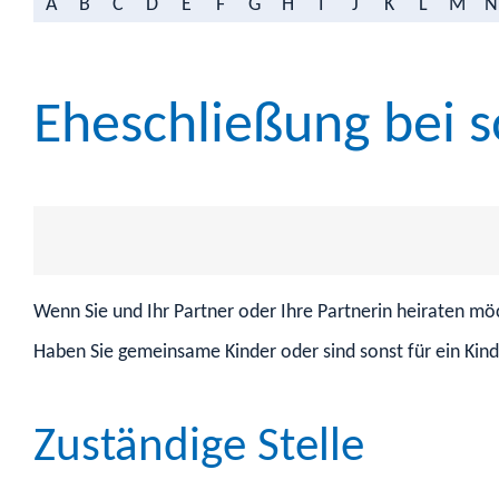
A
B
C
D
E
F
G
H
I
J
K
L
M
N
Eheschließung bei 
Wenn Sie und Ihr Partner oder Ihre Partnerin heiraten m
Haben Sie gemeinsame Kinder oder sind sonst für ein Kind
Zuständige Stelle