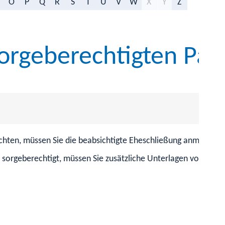
O
P
Q
R
S
T
U
V
W
X
Y
Z
sorgeberechtigten Pa
öchten, müssen Sie die beabsichtigte Eheschließung anmelden.
 sorgeberechtigt, müssen Sie zusätzliche Unterlagen vorlegen.