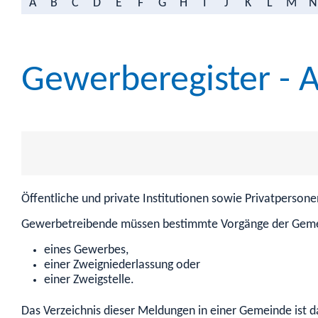
A
B
C
D
E
F
G
H
I
J
K
L
M
N
Gewerberegister - 
Öffentliche und private Institutionen sowie Privatperso
Gewerbetreibende müssen bestimmte Vorgänge der Gemei
eines Gewerbes,
einer Zweigniederlassung oder
einer Zweigstelle.
Das
Verzeichnis dieser Meldungen in einer Gemeinde ist d