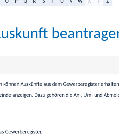
O
P
Q
R
S
T
U
V
W
X
Y
Z
Auskunft beantragen
nen können Auskünfte aus dem Gewerberegister erhalten.
nde anzeigen. Dazu gehören die An-, Um- und Abmeldung
as Gewerberegister.