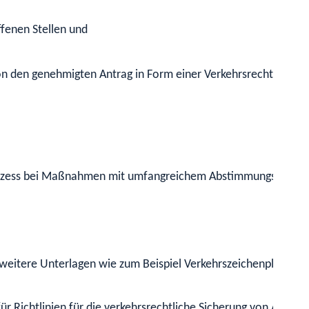
fenen Stellen und
erson den genehmigten Antrag in Form einer Verkehrsrechtlich
sprozess bei Maßnahmen mit umfangreichem Abstimmungsaufwan
eitere Unterlagen wie zum Beispiel Verkehrszeichenplan, Lage
 Richtlinien für die verkehrsrechtliche Sicherung von Arbeits