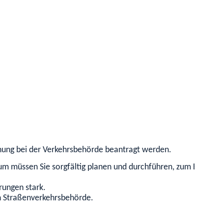
dnung bei der Verkehrsbehörde beantragt werden.
aum mü
s
sen Sie sorgfältig planen und durchführen, zum Beispiel
rungen stark.
n Straße
n
verkehrsbehörde.