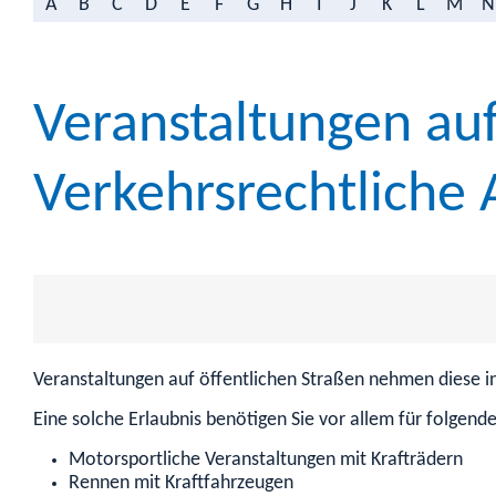
A
B
C
D
E
F
G
H
I
J
K
L
M
N
Veranstaltungen auf
Verkehrsrechtliche
Veranstaltungen auf öffentlichen Straßen nehmen diese in
Eine solche Erlaubnis benötigen Sie vor allem für folgend
Motorsportliche Veranstaltungen mit Krafträdern
Rennen mit Kraftfahrzeugen