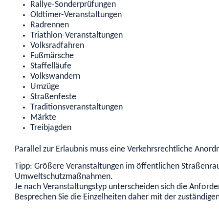
Rallye-Sonderprüfungen
Oldtimer-Veranstaltungen
Radrennen
Triathlon
-
V
eranstaltungen
Volksradfahren
Fußmärsche
Staffelläufe
Volkswandern
Umzüge
Straßenfeste
Traditionsveranstaltungen
Märkte
Treibjagden
Parallel zur Erlaubnis muss eine Verkehrsrechtliche Anor
Tipp:
Größere Veranstaltungen im öffentlichen Straßenr
Umweltschutzmaßnahmen.
Je nach Veransta
l
tungstyp unterscheiden sich die Anforde
Besprechen Sie die Einzelheiten daher mit der zuständige