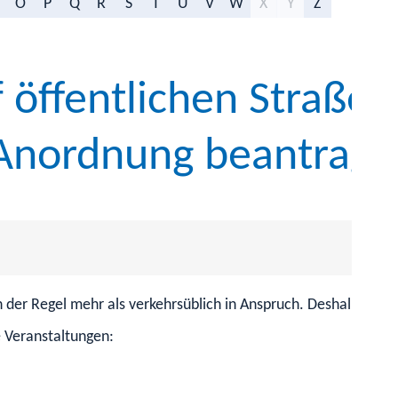
O
P
Q
R
S
T
U
V
W
X
Y
Z
 öffentlichen Straßen
 Anordnung beantrag
 der Regel mehr als verkehrsüblich in Anspruch. Deshalb benöt
e Vera
n
staltungen: