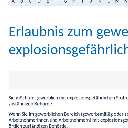
A
B
C
D
E
F
G
H
I
J
K
L
M
N
Erlaubnis zum gew
explosionsgefährlic
Sie möchten gewerblich mit explosionsgefährlichen Stoffe
zuständigen Behörde.
Wenn Sie im gewerblichen Bereich (gewerbsmäßig oder selb
Arbeitnehmerinnen und Arbeitnehmern) mit explosionsgefäh
örtlich zuständigen Behörde.