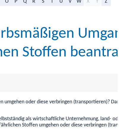
O
P
Q
R
S
T
U
V
W
X
Y
Z
erbsmäßigen Umgang 
hen Stoffen beantrag
n umgehen oder diese verbringen (transportieren)? Dann benöti
stständig als wirtschaftliche Unternehmung, land- oder forst
rlichen Stoffen umgehen oder diese verbringen (transportiere