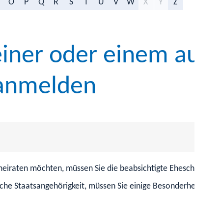
O
P
Q
R
S
T
U
V
W
X
Y
Z
einer oder einem aus
 anmelden
 heiraten möchten, müssen Sie die beabsichtigte Eheschließun
sche Staatsangehörigkeit, müssen Sie einige Besonderheiten b