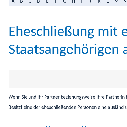
A
B
C
D
E
F
G
H
I
J
K
L
M
N
Eheschließung mit 
Staatsangehörigen
Wenn Sie und Ihr Partner beziehungsweise Ihre Partnerin
Besitzt eine der eheschließenden Personen eine ausländi