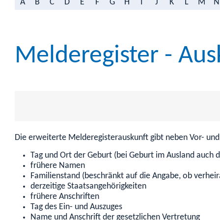
A
B
C
D
E
F
G
H
I
J
K
L
M
N
Melderegister - Aus
Die erweiterte Melderegisterauskunft gibt neben Vor- un
Tag und Ort der Geburt (bei Geburt im Ausland auch d
frühere Namen
Familienstand (beschränkt auf die Angabe, ob verheir
derzeitige Staatsangehörigkeiten
frühere Anschriften
Tag des Ein- und Auszuges
Name und Anschrift der gesetzlichen Vertretung