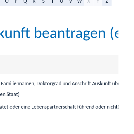
O
P
Q
R
S
T
U
V
W
X
Y
Z
kunft beantragen (erw
d Familiennamen, Doktorgrad und Anschrift Auskunft über:
en Staat)
atet oder eine Lebenspartnerschaft führend oder nicht)