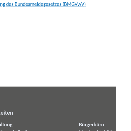
hrung des Bundesmeldegesetzes (BMGVwV)
eiten
altung
Bürgerbüro