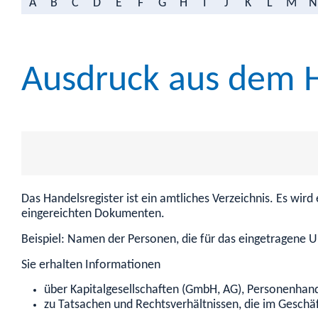
A
B
C
D
E
F
G
H
I
J
K
L
M
N
Ausdruck aus dem H
Das Handelsregister ist ein amtliches Verzeichnis. Es wir
eingereichten Dokumenten.
Beispiel: Namen der Personen, die für das eingetragene 
Sie erhalten Informationen
über Kapitalgesellschaften (GmbH, AG), Personenhand
zu Tatsachen und Rechtsverhältnissen, die im Geschäf