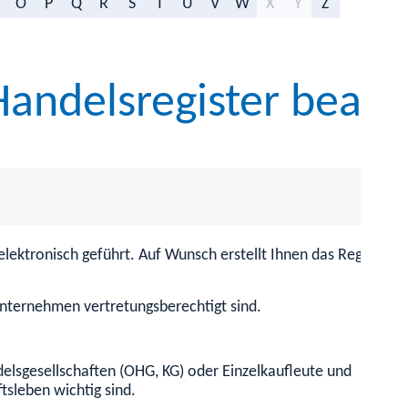
O
P
Q
R
S
T
U
V
W
X
Y
Z
andelsregister beant
d elektronisch geführt. Auf Wunsch erstellt Ihnen das Register
Unternehmen vertretungsberechtigt sind.
elsgesellschaften (OHG, KG) oder Einzelkaufleute und
tsleben wichtig sind.