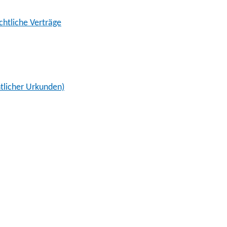
chtliche Verträge
ntlicher Urkunden)