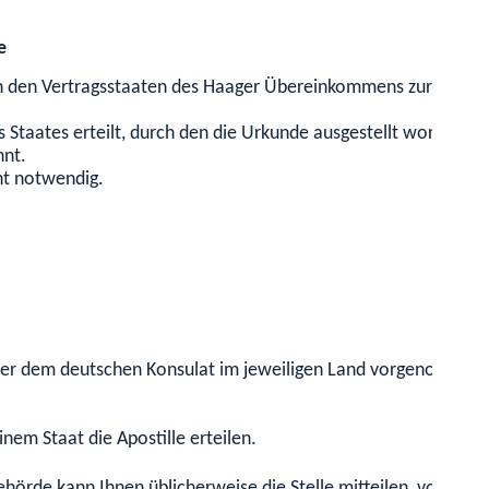
e
on in den Vertragsstaaten des Haager Übereinkommens zur Befre
Staates erteilt, durch den die Urkunde ausgestellt worden ist
nnt.
ht notwendig.
der dem deutschen Konsulat im jeweiligen Land vorgenommen. D
nem Staat die Apostille erteilen.
Behörde kann Ihnen üblicherweise die Stelle mitteilen, von der