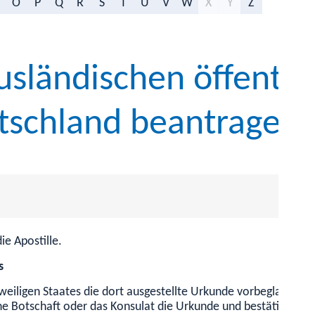
O
P
Q
R
S
T
U
V
W
X
Y
Z
usländischen öffentli
tschland beantragen
ie Apostille.
s
weiligen Staates die dort ausgestellte Urkunde vorbeglaubigen
he Botschaft oder das Konsulat die Urkunde und bestätigt dami