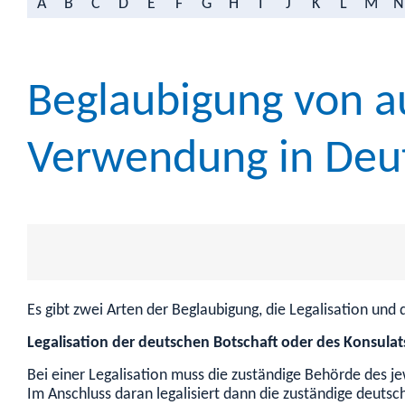
A
B
C
D
E
F
G
H
I
J
K
L
M
N
Beglaubigung von a
Verwendung in Deu
Es gibt zwei Arten der Beglaubigung, die Legalisation und d
Legalisation der deutschen Botschaft oder des Konsulat
Bei einer Legalisation muss die zuständige Behörde des je
Im Anschluss daran legalisiert dann die zuständige deutsc