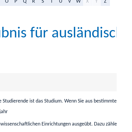
O
P
Q
R
S
T
U
V
W
X
Y
Z
bnis für ausländisch
e Studierende ist das Studium. Wenn Sie aus bestimmten Länd
jahr
wissenschaftlichen Einrichtungen ausgeübt. Dazu zählen beisp