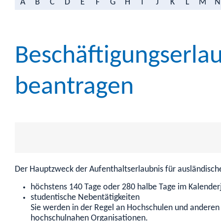
A
B
C
D
E
F
G
H
I
J
K
L
M
N
Beschäftigungserlau
beantragen
Der Hauptzweck der Aufenthaltserlaubnis für ausländisch
höchstens 140 Tage oder 280 halbe Tage im Kalender
studentische Nebentätigkeiten
Sie werden in der Regel an Hochschulen und anderen 
hochschulnahen Organisationen.