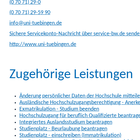
(0
70
71) 29-0
(0
70
71) 29-59
90
info@uni-tuebingen.de
Sichere Servicekonto-Nachricht über service-bw.de send
http://www.uni-tuebingen.de
Zugehörige Leistungen
Änderung persönlicher Daten der Hochschule mitteil
Ausländische Hochschulzugangsberechtigung - Anerk
Exmatrikulation - Studium beenden
Hochschulzugang für beruflich Qualifizierte beantrag
Integriertes Auslandsstudium beantragen
Studienplatz - Beurlaubung beantragen
Studienplatz - einschreiben (Immatrikulation)