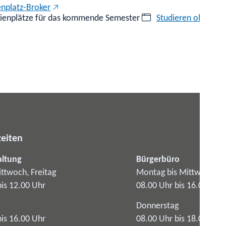
enplatz-Broker
dienplätze für das kommende Semester
Studieren ohne Ab
eiten
altung
Bürgerbüro
ttwoch, Freitag
Montag bis Mittwoch
bis 12.00 Uhr
08.00 Uhr bis 16.00 Uhr
Donnerstag
bis 16.00 Uhr
08.00 Uhr bis 18.00 Uhr