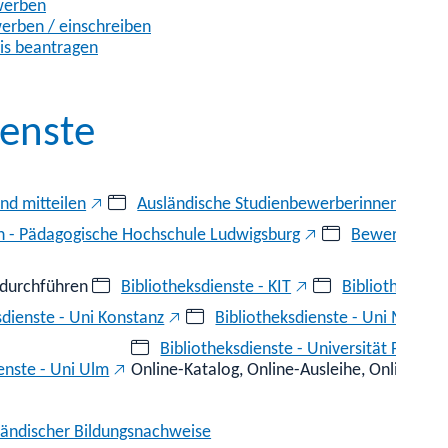
ewerben
erben / einschreiben
is beantragen
enste
nd mitteilen
Ausländische Studienbewerberinnen und 
 - Pädagogische Hochschule Ludwigsburg
Bewerben - 
 durchführen
Bibliotheksdienste - KIT
Bibliotheksdie
sdienste - Uni Konstanz
Bibliotheksdienste - Uni Mannh
Bibliotheksdienste - Universität Freibur
enste - Uni Ulm
Online-Katalog, Online-Ausleihe, Online-Fe
sländischer Bildungsnachweise