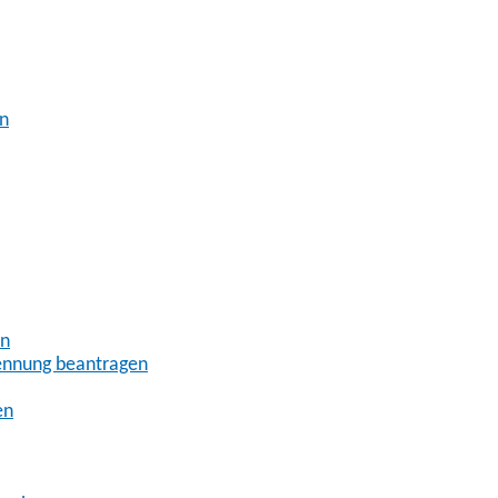
en
en
ennung beantragen
en