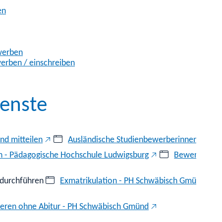
en
ewerben
erben / einschreiben
enste
nd mitteilen
Ausländische Studienbewerberinnen und 
 - Pädagogische Hochschule Ludwigsburg
Bewerben - 
 durchführen
Exmatrikulation - PH Schwäbisch Gmünd
ieren ohne Abitur - PH Schwäbisch Gmünd