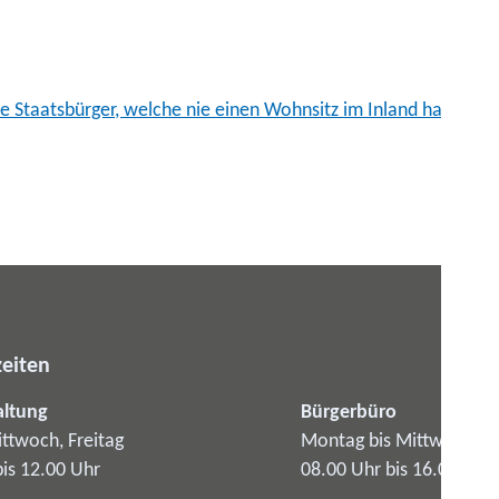
he Staatsbürger, welche nie einen Wohnsitz im Inland hatten
eiten
altung
Bürgerbüro
ttwoch, Freitag
Montag bis Mittwoch
bis 12.00 Uhr
08.00 Uhr bis 16.00 Uhr