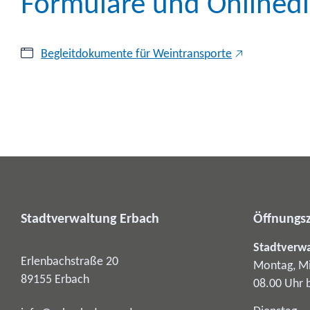
Formulare und Onlinedi
Begleitdokumente für Weintransporte
Stadtverwaltung Erbach
Öffnungsz
Stadtverw
Erlenbachstraße 20
Montag, Mi
89155
Erbach
08.00 Uhr 