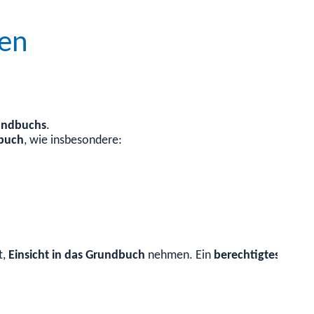
nen
undbuchs
.
dbuch
, wie insbesondere:
t,
Einsicht in das Grundbuch
nehmen. Ein
berechtigtes Inter