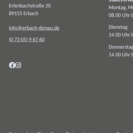
Stadtverw
Erlenbachstraße 20
Montag, Mi
89155
Erbach
08.00 Uhr 
Dienstag
info@erbach-donau.de
14.00 Uhr 
(0
73
05) 9
67
60
Donnersta
14.00 Uhr 