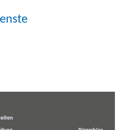
enste
eiten