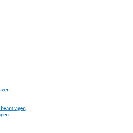
ragen
 beantragen
agen