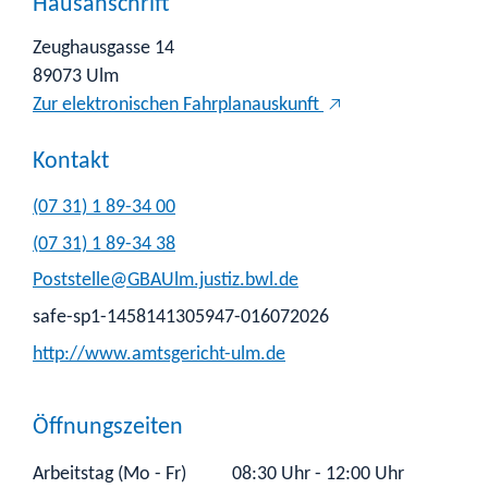
Hausanschrift
Zeughausgasse 14
89073
Ulm
Zur elektronischen Fahrplanauskunft
Kontakt
(07
31) 1
89-34
00
(07
31) 1
89-34
38
Poststelle@GBAUlm.justiz.bwl.de
safe-sp1-1458141305947-016072026
http://www.amtsgericht-ulm.de
Öffnungszeiten
Arbeitstag (Mo - Fr)
08:30 Uhr
-
12:00 Uhr