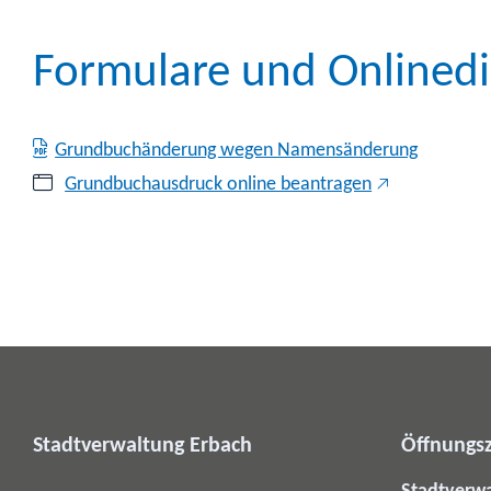
Formulare und Onlinedi
Grundbuchänderung wegen Namensänderung
Grundbuchausdruck online beantragen
Stadtverwaltung Erbach
Öffnungsz