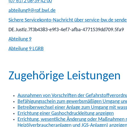
(07
61) 2
08-39
42
00
abteilung9@rpf.bwl.de
Sichere Servicekonto-Nachricht über service-bw.de send
DE.Justiz.7f3b4383-e9f3-4ef7-afba-4771539dd709.5fa9
Abteilung 9
Abteilung 9 LGRB
Zugehörige Leistungen
Ausnahmen von Vorschriften der Gefahrstoffverordn
Befähigungsschein zum gewerbsmäßigen Umgang und V
Betreiberwechsel einer Anlage zum Umgang mit wass
Errichtung einer Gashochdruckleitung anzeigen
Errichtung, wesentliche Änderung oder Maßnahmen 
Heizölverbraucheranlagen und JGS-Anlagen) anzeige