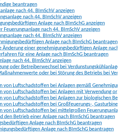
ändige beantragen
sanlage nach 44. BImSchV anzeigen
ungsanlage nach 44. BImSchV anzeigen
migungsbedürftigen Anlage nach BImSchG anzeigen
er Feuerungsanlage nach 44. BImSchV anzeigen
erungsanlage nach 44. BImSchV anzeigen
nehmigungsbedürftigen Anlage nach BImSchG beantragen
he Änderung einer genehmigungsbedürftigen Anlage nach BImS
erfahren für eine Anlage nach BImSchG beantragen
anlage nach 44. BImSchV anzeigen
legung oder Betreiberwechsel bei Verdunstungskühlanlagen, K
Maßnahmenwerte oder bei Störung des Betriebs bei Verdunstu
en von Luftschadstoffen bei Anlagen gemäß Genehmigungsbesc
n von Luftschadstoffen bei Anlagen mit Verwendung organisch
 von Luftschadstoffen bei Anlagen zur biologischen Behandlu
n von Luftschadstoffen bei Großfeuerungs-, Gasturbinen- un
n von Luftschadstoffen bei mittelgroßen Feuerungsanlagen na
und den Betrieb einer Anlage nach BImSchG beantragen
ngsbedürftigen Anlage nach BImSchG beantragen
ehmigungsbedürftigen Anlage nach BImSchG beantragen