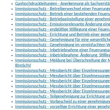
Gashochdruckleitungen - Anerkennung als Sachverst
Immissionsschutz - Betreiberwechsel einer Feuerung
Immissionsschutz - Betrieb einer bestehenden Feuer
Immissionsschutz - Betriebseinstellung einer geneh
Immissionsschutz - Emissionsrelevante Änderung ein
Immissionsschutz - endgültige Stilllegung einer Feu
Immissionsschutz - Errichtung und Betrieb einer ge
Immissionsschutz - Genehmigung für eine wesentlic
Immissionsschutz - Genehmigung im vereinfachten V
Immissionsschutz - Inbetriebnahme einer Feuerungs
Immissionsschutz - Inbetriebnahme, Änderung, Still
Immissionsschutz - Meldung bei Überschreitung der 
BImSchV
Immissionsschutz - Messbericht über Einzelmessung
Immissionsschutz - Messbericht über Einzelmessunge
Immissionsschutz - Messbericht über Einzelmessungen
Immissionsschutz - Messbericht über Einzelmessunge
Immissionsschutz - Messbericht über Einzelmessunge
Immissionsschutz - Teilgenehmigung zur Errichtung 
Immissionsschutz - Vorbescheid zu einer genehmigu
Immissionsschutz - vorzeitige Errichtung einer gen