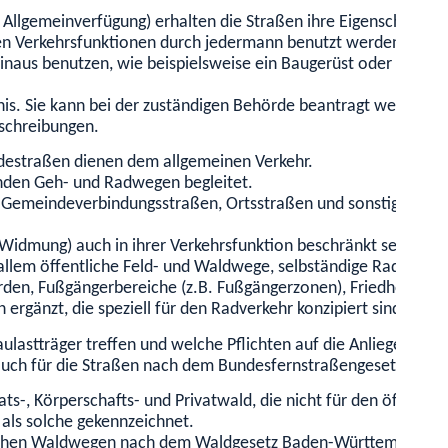
Allgemeinverfügung) erhalten die Straßen ihre Eigenschaft al
n Verkehrsfunktionen durch jedermann benutzt werden (Gemei
 benutzen, wie beispielsweise ein Baugerüst oder einen Ver
is. Sie kann bei der zuständigen Behörde beantragt werden. E
eschreibungen.
destraßen dienen dem allgemeinen Verkehr.
enden Geh- und Radwegen begleitet.
Gemeindeverbindungsstraßen, Ortsstraßen und sonstigen Stra
idmung) auch in ihrer Verkehrsfunktion beschränkt sein und 
llem öffentliche Feld- und Waldwege, selbständige Radwege (d
erden, Fußgängerbereiche (z.B. Fußgängerzonen), Friedhof-, 
rgänzt, die speziell für den Radverkehr konzipiert sind.
aulastträger treffen und welche Pflichten auf die Anlieger üb
uch für die Straßen nach dem Bundesfernstraßengesetz.
s-, Körperschafts- und Privatwald, die nicht für den öffentli
 als solche gekennzeichnet.
ntlichen Waldwegen nach dem Waldgesetz Baden-Württemberg u