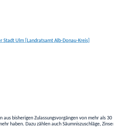
r Stadt Ulm [Landratsamt Alb-Donau-Kreis]
en aus bisherigen Zulassungsvorgängen von mehr als 30 EUR h
 mehr haben. Dazu zählen auch Säumniszuschläge, Zinsen und 