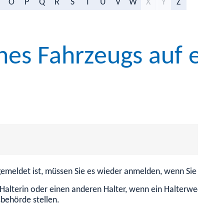
O
P
Q
R
S
T
U
V
W
X
Y
Z
nes Fahrzeugs auf ein
emeldet ist, müssen Sie es wieder anmelden, wenn Sie es im 
Halterin oder einen anderen Halter, wenn ein Halterwechsel s
sbehörde stellen.