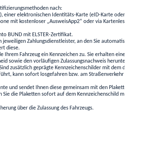
entifizierungsmethoden nach:
einer elektronischen Identitäts-Karte (eID-Karte oder ein elek
hone mit kostenloser „AusweisApp2“ oder via Kartenlesegerät.
nto BUND mit ELSTER-Zertifikat.
n jeweiligen Zahlungsdienstleister, an den Sie automatisch wei
rt diese.
de Ihrem Fahrzeug ein Kennzeichen zu. Sie erhalten einen vorl
heid sowie den vorläufigen Zulassungsnachweis herunterladen 
 Sind zusätzlich geprägte Kennzeichenschilder mit dem dem F
führt, kann sofort losgefahren bzw. am Straßenverkehr teilge
ente und sendet Ihnen diese gemeinsam mit den Plaketten (Ha
en Sie die Plaketten sofort auf dem Kennzeichenschild mit dem
herung über die Zulassung des Fahrzeugs.