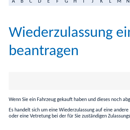
A
B
C
D
E
F
G
H
I
J
K
L
M
N
Wiederzulassung ei
beantragen
Wenn Sie ein Fahrzeug gekauft haben und dieses noch abg
Es handelt sich um eine Wiederzulassung auf eine andere 
oder eine Vetretung bei der für Sie zuständigen Zulassung