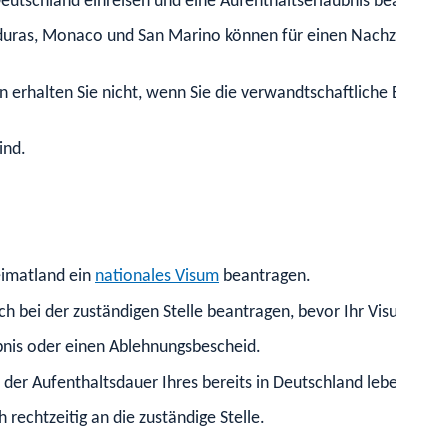
eutschland einreisen und eine Aufenthaltserlaubnis beantrage
nduras, Monaco und San Marino können für einen Nachzug aus f
n erhalten Sie nicht, wenn Sie die verwandtschaftliche Bezieh
ind.
eimatland ein
nationales Visum
beantragen.
ich bei der zuständigen Stelle beantragen, bevor Ihr Visum ablä
bnis oder einen Ablehnungsbescheid.
ach der Aufenthaltsdauer Ihres bereits in Deutschland lebenden 
 rechtzeitig an die
zuständige Stelle
.