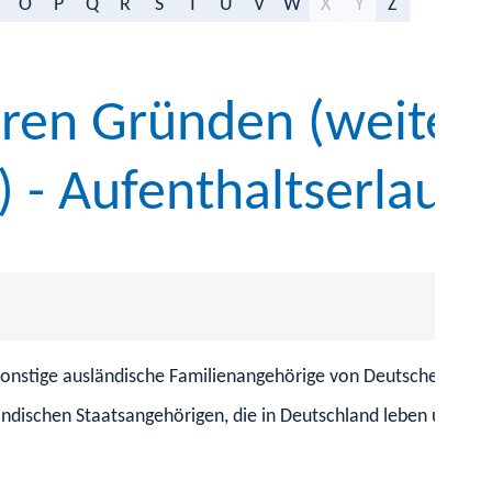
O
P
Q
R
S
T
U
V
W
X
Y
Z
ären Gründen (weiter
 - Aufenthaltserlaub
nstige ausländische Familienangehörige von Deutschen eine A
ändischen Staatsangehörigen, die in Deutschland leben und eine