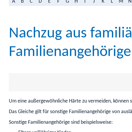
A
B
C
D
E
F
G
H
I
J
K
L
M
N
Nachzug aus famili
Familienangehörige)
Um eine außergewöhnliche Härte zu vermeiden, können so
Das Gleiche gilt für sonstige Familienangehörige von ausl
Sonstige Familienangehörige sind beispielsweise: