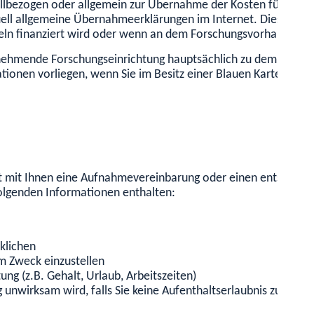
llbezogen oder allgemein zur Übernahme der Kosten für den L
tuell allgemeine Übernahmeerklärungen im Internet.
Diese ist 
eln finanziert wird oder wenn an dem Forschungsvorhaben ein 
ufnehmende Forschungseinrichtung hauptsächlich zu dem Zweck 
ionen vorliegen, wenn Sie im Besitz einer Blauen Karte EU sin
t mit Ihnen eine Aufnahmevereinbarung oder einen entsprech
folgenden Informationen enthalten:
klichen
em Zweck einzustellen
ng (z.B. Gehalt, Urlaub, Arbeitszeiten)
nwirksam wird, falls Sie keine Aufenthaltserlaubnis zum Zwe