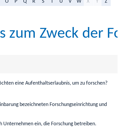
O
P
Q
R
S
T
U
V
W
X
Y
Z
is zum Zweck der For
öchten eine Aufenthaltserlaubnis, um zu forschen?
einbarung bezeichneten Forschungseinrichtung und
ch Unternehmen ein, die Forschung betreiben.