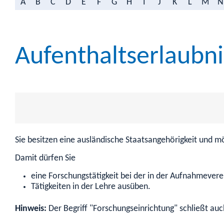
A
B
C
D
E
F
G
H
I
J
K
L
M
N
Aufenthaltserlaubn
Sie besitzen eine ausländische Staatsangehörigkeit und m
Damit dürfen Sie
eine Forschungstätigkeit bei der in der Aufnahmever
Tätigkeiten in der Lehre ausüben.
Hinweis:
Der Begriff "Forschungseinrichtung" schließt au