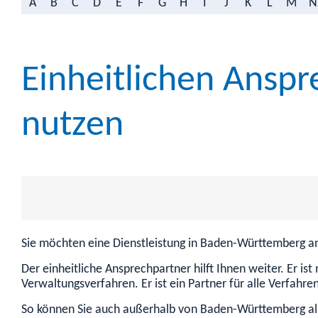
A
B
C
D
E
F
G
H
I
J
K
L
M
N
Einheitlichen Ans
nutzen
Sie möchten eine Dienstleistung in Baden-Württemberg an
Der einheitliche Ansprechpartner hilft Ihnen weiter. Er is
Verwaltungsverfahren. Er ist ein Partner für alle Verfahren
So können Sie auch außerhalb von Baden-Württemberg all