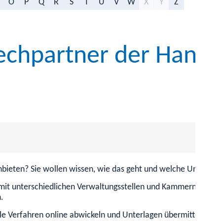
O
P
Q
R
S
T
U
V
W
X
Y
Z
prechpartner der Han
bieten? Sie wollen wissen, wie das geht und welche Unterlage
t mit unterschiedlichen Verwaltungsstellen und Kammern vernetzt 
.
e Verfahren online abwickeln und Unterlagen übermitteln.
Si