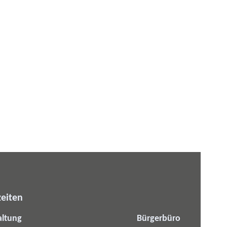
eiten
altung
Bürgerbüro