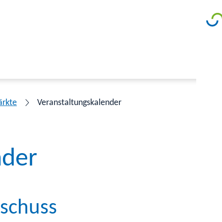
ärkte
Veranstaltungskalender
nder
sschuss