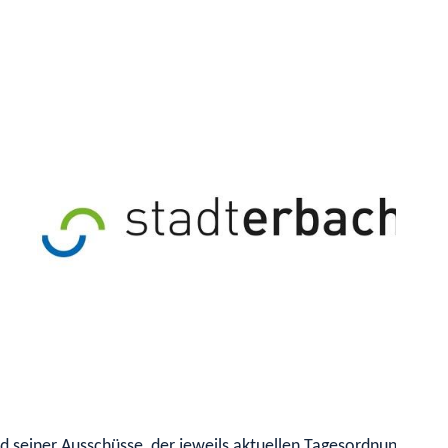
 seiner Ausschüsse, der jeweils aktuellen Tagesordnung, sowi