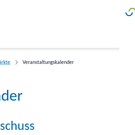
ärkte
Veranstaltungskalender
nder
sschuss