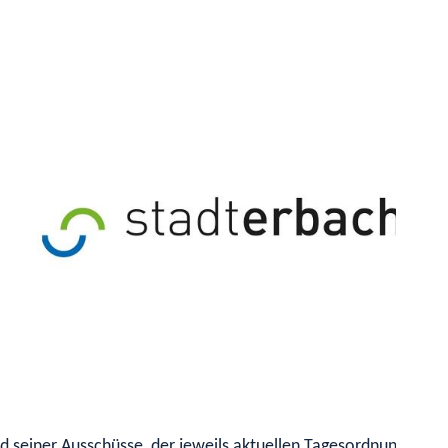
 seiner Ausschüsse, der jeweils aktuellen Tagesordnung, sowi