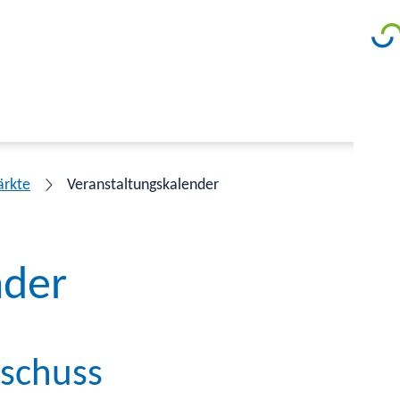
ärkte
Veranstaltungskalender
nder
sschuss