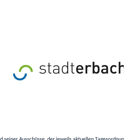
 seiner Ausschüsse, der jeweils aktuellen Tagesordnung, sowi